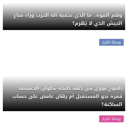
وهم القوة.. ما الذي تخفيه آلة الحرب وراء قناع
الجيش الذي لا يُهزم؟
بوصلة القرار
طموح نووي في جهة طنجة-تطوان-الحسيمة:
قفزة نحو المستقبل أم رهان غامض على حساب
الساكنة؟
بوصلة القرار