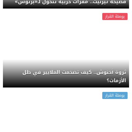
فضيحة تيزنيت.. مقرات حزبية تتحول لـ«برتوش»
بوصلة القرار
ثروة أخنوش.. كيف تضخمت الملايير في ظل
الأزمات؟
بوصلة القرار