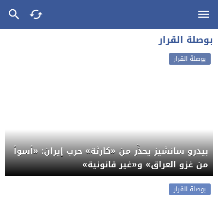
بوصلة القرار
بوصلة القرار
بيدرو سانشيز يحذِّر من «كارثة» حرب إيران: «أسوأ
من غزو العراق» و«غير قانونية»
بوصلة القرار