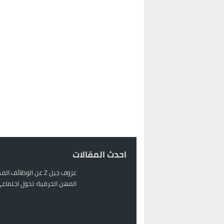
احدث المقالات
عزوف جيل Z عن الوظائف 
المهن الحرفية: تحول اجتماعي 