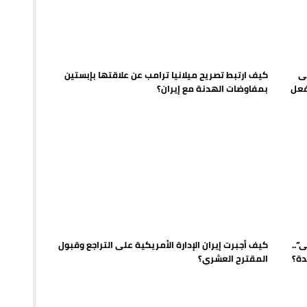
 يورو لرعاية القاصرين في سبتة
راب وطني جراء ارتفاع أسعار الوقود
 حالة استنفار أمني والوقاية المدنية تتدخل
ى
كيف ارتبط تصريح ميلانيا ترامب عن علاقتها بإبستين
فعل
بمفاوضات الهدنة مع إيران؟
عمالة الإقليم تحت مجهر مطالب الشارع
”..
كيف أجبرت إيران الإدارة الأمريكية على التراجع وقبول
دة؟
المقترح العشري؟