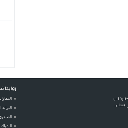
روابط ق
المكتبية نحو
المقاول 
يسائل...
البوابة 
الصندوق
الشباك ا