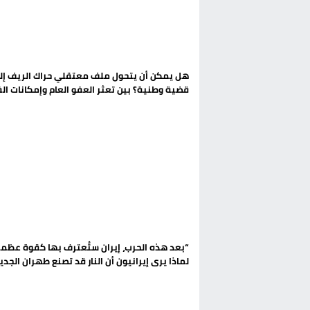
الحكومة الإسبانية تعلن عن ميزانية استثنائية بقيمة 25 مليون
قطاع نقل البضائع بالمغرب يلوح بإض
حريق بالمركب التجاري بالناظور يثير
هل يمكن أن يتحول ملف معتقلي حراك الريف إل
قضية وطنية؟ بين تعثر العفو العام وإمكانات ال
زيادة تسعيرة النقل بالحسيمة تضع 
الشعبي المنظم
“بعد هذه الحرب، إيران ستُعترف بها كقوة عظمى
لماذا يرى إيرانيون أن النار قد تصنع طهران الجدي