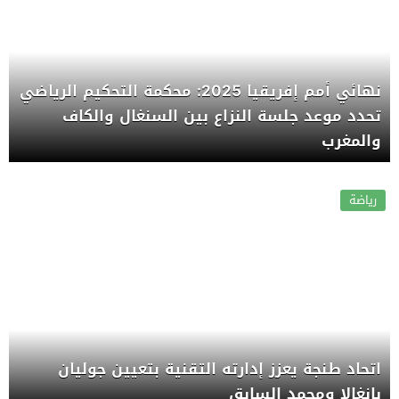
نهائي أمم إفريقيا 2025: محكمة التحكيم الرياضي
تحدد موعد جلسة النزاع بين السنغال والكاف
والمغرب
رياضة
اتحاد طنجة يعزز إدارته التقنية بتعيين جوليان
بانغالا ومحمد السابق