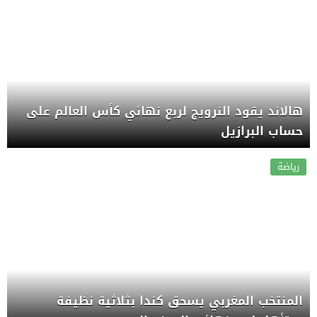
هالاند يقود النرويج لربع نهائي كأس العالم على
حساب البرازيل
رياضة
المنتخب المغربي يسحق كندا بثلاثية نظيفة