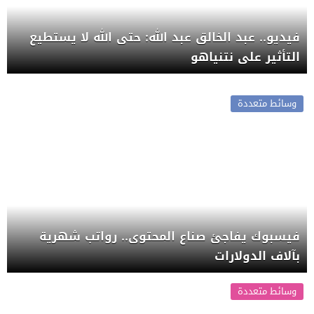
فيديو.. عبد الخالق عبد الله: حتى الله لا يستطيع
التأثير على نتنياهو
وسائط متعددة
فيسبوك يفاجئ صناع المحتوى.. رواتب شهرية
بآلاف الدولارات
وسائط متعددة