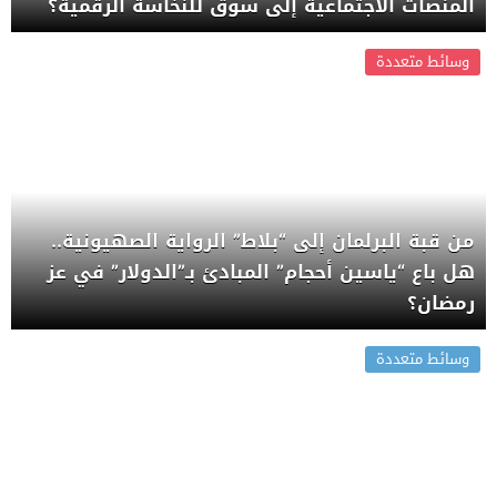
المنصات الاجتماعية إلى سوق للنخاسة الرقمية؟
وسائط متعددة
من قبة البرلمان إلى “بلاط” الرواية الصهيونية..
هل باع “ياسين أحجام” المبادئ بـ”الدولار” في عز
رمضان؟
وسائط متعددة