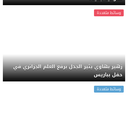
وسائط متعددة
زهير بهاوي يثير الجدل برفع العلم الجزائري في
حفل بباريس
وسائط متعددة