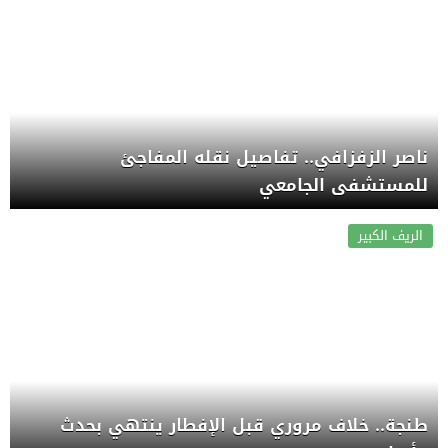
ناصر الزفزافي.. تفاصيل نقله المفاجئ
للمستشفى الجامعي
الريف الكبير
طنجة.. خلاف مروري قبل الإفطار ينتهي بحدث