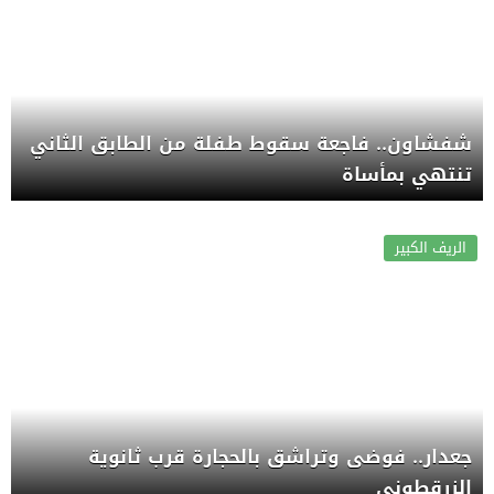
شفشاون.. فاجعة سقوط طفلة من الطابق الثاني
تنتهي بمأساة
الريف الكبير
جعدار.. فوضى وتراشق بالحجارة قرب ثانوية
الزرقطوني