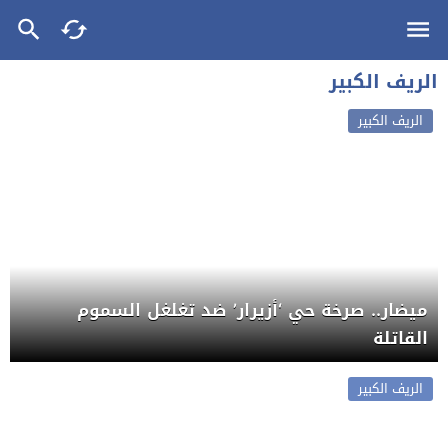
الريف الكبير
الريف الكبير
ميضار.. صرخة حي ‘أزيرار’ ضد تغلغل السموم
القاتلة
الريف الكبير