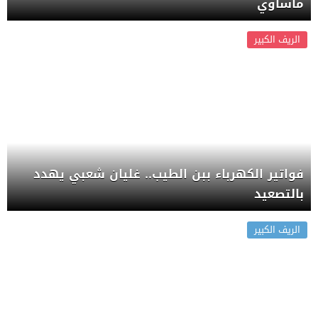
مأساوي
الريف الكبير
فواتير الكهرباء ببن الطيب.. غليان شعبي يهدد
بالتصعيد
الريف الكبير