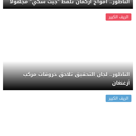
الناظور.. أمواج أركمان تلفظ “جيت سكي” مجهولاً
الريف الكبير
الناظور.. لجان التحقيق تلاحق خروقات مركب
أزغنغان
الريف الكبير