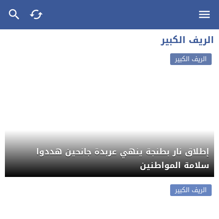
الريف الكبير
الريف الكبير
إطلاق نار بطنجة ينهي عربدة جانحين هددوا
سلامة المواطنين
الريف الكبير