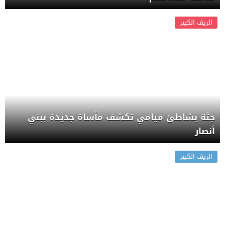
الريف الكبير
جثة بشاطئ ميامي تكشف مأساة جديدة ببني
أنصار
الريف الكبير