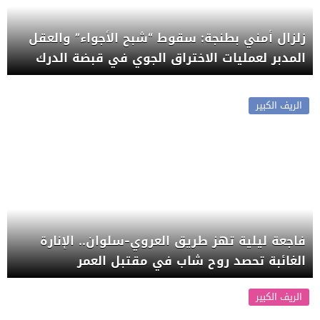
زلزال أمني بطنجة: سقوط “شبح الأجواء” والعقل
المدبر لعمليات الاختراق الجوي في قبضة الدرك
الريف الكبير
فاجعة ليلية تهز طريق العروي-سلوان.. الإنارة
الغائبة تحصد روح شاب في مقتبل العمر
الريف الكبير