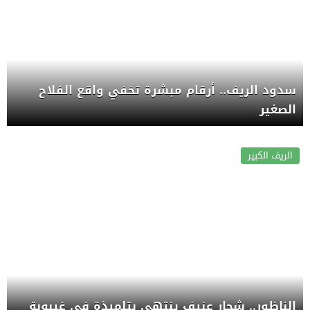
سدود الريف.. أرقام مبشرة تخفي واقع الفلاح
الصغير
الريف الكبير
الناظور.. شجار عنيف ينتهي بتلميذة في غيبوبة