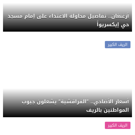
أزغنغان.. تفاصيل محاولة الاعتداء على إمام مسجد
حي إيكسريواً
الريف الكبير
أسعار الأضاحي.. “الفراقشية” يشعلون جيوب
المواطنين بالريف
الريف الكبير