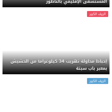
المستشفى الإقليمي بالناظور
الريف الكبير
إحباط محاولة تهريب 34 كيلوغراماً من الحشيش
بمعبر باب سبتة
الريف الكبير