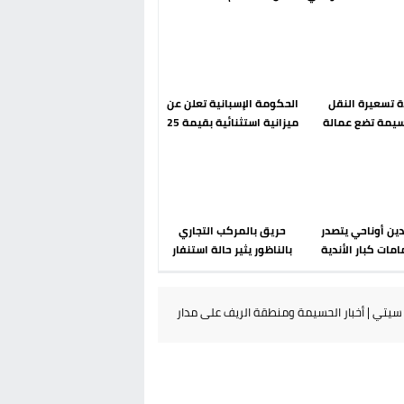
رحلة ما بعد مضيان
إسباني؟ عودة مايوركا تفتح
أسئلة ثقيلة
دة تسعيرة النقل
الحكومة الإسبانية تعلن عن
سيمة تضع عمالة
ميزانية استثنائية بقيمة 25
م تحت مجهر مطالب
مليون يورو لرعاية القاصرين
الشارع
في سبتة
دين أوناحي يتصدر
حريق بالمركب التجاري
مات كبار الأندية
بالناظور يثير حالة استنفار
انية في الميركاتو
أمني والوقاية المدنية
الصيفي
تتدخل
يتي | أخبار الحسيمة ومنطقة الريف على مدار