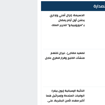
صدارة
الحسيمة: إنزال أمني وإداري
يدشن أول أيام رمضان
بـ”موروبييخو” لتحرير الملك
العمومي
تصعيد مفاجئ.. نيران تلتهم
منشآت الخليج وقرار قطري عاجل
النائبة الإسبانية إيون بيلارا:
الولايات المتحدة وإسرائيل هما
أكبر مهدد لأمن البشرية، على