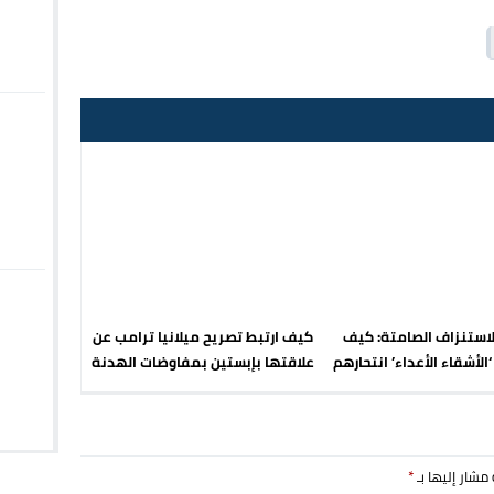
لاستنزاف الصامتة: كيف
كيف ارتبط تصريح ميلانيا ترامب عن
الأشقاء الأعداء’ انتحارهم
علاقتها بإبستين بمفاوضات الهدنة
اقتصادي في 2026؟
مع إيران؟
 مشار إليها بـ
*