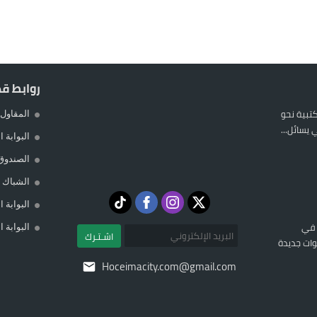
روابط ق
المكتبية نحو
المقاول 
يسائل...
البوابة 
الصندوق
الشباك ا
البوابة 
 في
البوابة 
اشـتـرك
ات جديدة
Hoceimacity.com@gmail.com