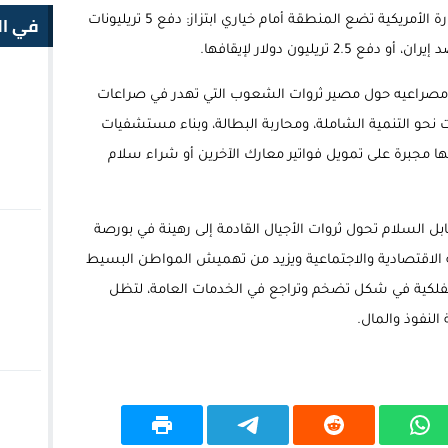
في ال
التصريحات التي نزلت كالصاعقة، تؤكد أن الإدارة الأمريكية تضع المنطقة أمام خياري ابتزاز: دفع 5 تريليونات
ريليون دولار لإيقافها.
ى مصراعيه حول مصير ثروات الشعوب التي تهدر في صراعات
ات نحو التنمية الشاملة، ومحاربة البطالة، وبناء مستشفيات
 مجبرة على تمويل فواتير معارك الآخرين أو شراء سلام
بل السلام تحول ثروات الأجيال القادمة إلى رهينة في بورصة
 الاقتصادية والاجتماعية ويزيد من تهميش المواطن البسيط
 الفلكية في شكل تضخم وتراجع في الخدمات العامة، لتظل
لنفوذ والمال.