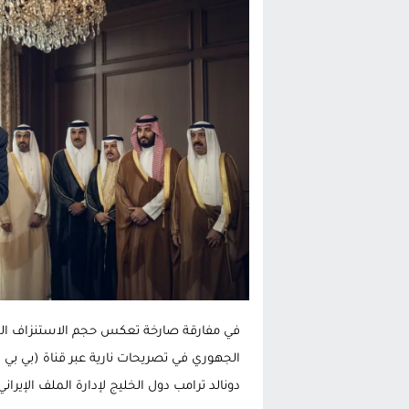
الحكومة الإسبانية تعلن عن ميزانية استثنائية بقيمة 25 مليون
قطاع نقل البضائع بالمغرب يلوح بإض
حريق بالمركب التجاري بالناظور يثير
زيادة تسعيرة النقل بالحسيمة تضع 
في مفارقة صارخة تعكس حجم الاستنزاف ال
دونالد ترامب دول الخليج لإدارة الملف الإيراني