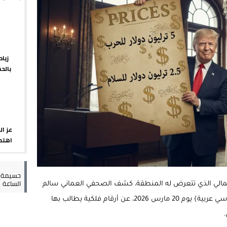
يبدأ م
 يورو لرعاية القاصرين في سبتة
راب وطني جراء ارتفاع أسعار الوقود
 حالة استنفار أمني والوقاية المدنية تتدخل
زيا
بالح
عمالة الإقليم تحت مجهر مطالب الشارع
الإقلي
عز ال
اهتما
الإسب
حسيمة س
الساعة
مالي الذي تتعرض له المنطقة، كشف الصحفي العماني سالم
الجهوري في تصريحات نارية عبر قناة (بي بي سي عربية) يوم 20 مارس 2026، عن أرقام فلكية يطالب بها
.