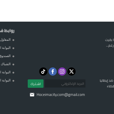
روابط ق
 بقيت
المقاول 
غم...
البوابة 
الصندوق
الشباك ا
البوابة 
 ضد إيطاليا
البوابة 
اشـتـرك
فضاء
Hoceimacity.com@gmail.com