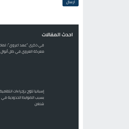
احدث المقالات
في ذكرى “عهد اعروي”: لماذا
معركة العروي في ظل أنوال ر
إسبانيا تلوّح بـإجراءات انتقامية
بسبب الضوابط الحدودية في 
شنغن