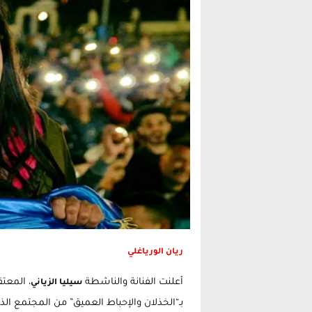
تغيير تاريخي بحزب الاستقلال بالحس
اتفاق وشيك بين واشنطن وطهران لف
الحكومة الإسبانية تعلن عن ميزانية استثنائية بقيمة 25 مليون
قطاع نقل البضائع بالمغرب يلوح بإض
ريان الورياغلي
أعلنت الفنانة والناشطة
، المعت
سيليا الزياني
بـ“الخذلان والإحباط العميق” من المجتمع ا