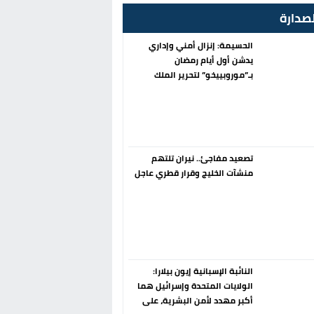
صدارة
الحسيمة: إنزال أمني وإداري
يدشن أول أيام رمضان
بـ”موروبييخو” لتحرير الملك
العمومي
تصعيد مفاجئ.. نيران تلتهم
منشآت الخليج وقرار قطري عاجل
النائبة الإسبانية إيون بيلارا:
الولايات المتحدة وإسرائيل هما
أكبر مهدد لأمن البشرية، على