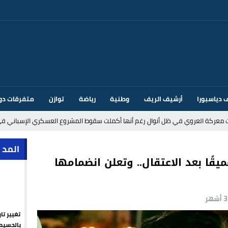
 دياسبورا
أرشيف الريف
وطنية
رياضة
توازن
متفرقات دو
ت معركة العروي في ظل أنوال رغم أنها أكملت سقوط المشروع العسكري الإسباني في
د إيطاليا بسبب الضوابط الحدودية في فضاء شنغن
المد 
يقًا بعد الاعتقال.. وتعلن انضمامها
قتحام سبتة وتخوفات من دعوات جديدة للعبور
ك أم تحت ضغط إسباني؟ عودة مايوركا تفتح أسئلة ثقيلة
تغيير تا
ر الأندية الإسبانية في الميركاتو الصيفي
بالحسيم