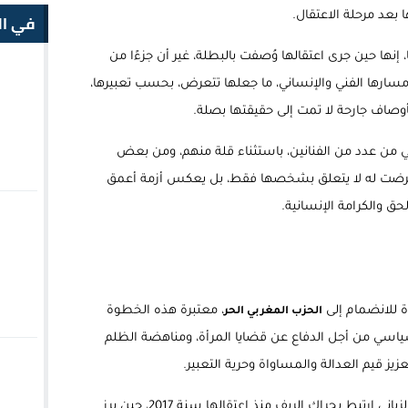
في ال
د مرحلة الاعتقال.
 إنها حين جرى اعتقالها وُصفت بالبطلة، غير أن جزءًا من
مسارها الفني والإنساني، ما جعلها تتعرض، بحسب تعبيرها،
صاف جارحة لا تمت إلى حقيقتها بصلة.
في من عدد من الفنانين، باستثناء قلة منهم، ومن بعض
 تعرضت له لا يتعلق بشخصها فقط، بل يعكس أزمة أعمق
حق والكرامة الإنسانية.
ة للانضمام إلى
، معتبرة هذه الخطوة
الحزب المغربي الحر
اسي من أجل الدفاع عن قضايا المرأة، ومناهضة الظلم
ز قيم العدالة والمساواة وحرية التعبير.
وتأتي هذه الخطوة بعد مسار طويل لسيليا الزياني ارتبط بحراك الريف منذ اعتقالها سنة 2017، حين برز