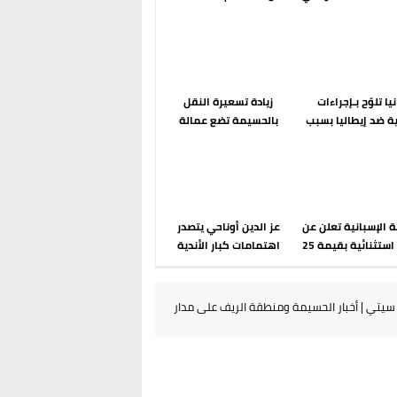
رحلة ما بعد مضيان
إسباني؟ عودة مايوركا تفتح
أسئلة ثقيلة
يا تلوّح بـإجراءات
زيادة تسعيرة النقل
ة ضد إيطاليا بسبب
بالحسيمة تضع عمالة
 الحدودية في فضاء
الإقليم تحت مجهر مطالب
شنغن
الشارع
 الإسبانية تعلن عن
عز الدين أوناحي يتصدر
ميزانية استثنائية بقيمة 25
اهتمامات كبار الأندية
ورو لرعاية القاصرين
الإسبانية في الميركاتو
في سبتة
الصيفي
يتي | أخبار الحسيمة ومنطقة الريف على مدار