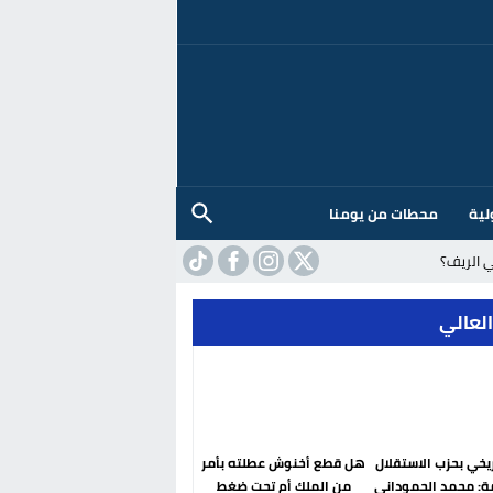
لية
محطات من يومنا
 الريف؟
العالي
ريخي بحزب الاستقلال
هل قطع أخنوش عطلته بأمر
ة: محمد الحموداني
من الملك أم تحت ضغط