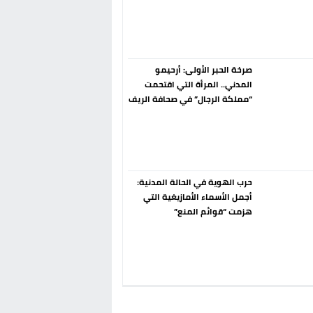
إسبانيا الإنسحاب من حزب الناتو
فورا
صرخة الحبر الأولى: أرحيمو
المدني.. المرأة التي اقتحمت
“مملكة الرجال” في صحافة الريف
قبل 90 عاماً
حرب الهوية في الحالة المدنية:
أجمل الأسماء الأمازيغية التي
هزمت “قوائم المنع”