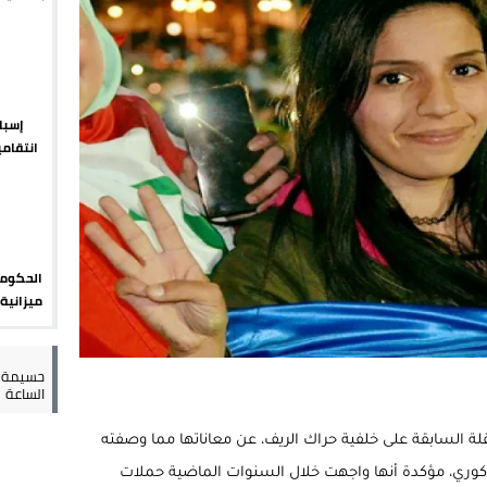
يبدأ م
يمة: محمد الحموداني يبدأ مرحلة ما بعد مضيان
تح مضيق هرمز يدفع أسعار النفط للتراجع
 يورو لرعاية القاصرين في سبتة
إسبان
انتقامي
راب وطني جراء ارتفاع أسعار الوقود
الضوابط
الحكومة
مليون ي
حسيمة س
الساعة
قلة السابقة على خلفية حراك الريف، عن معاناتها مما وصفته
لذكوري، مؤكدة أنها واجهت خلال السنوات الماضية حملات