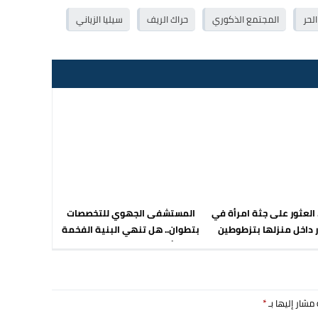
لحر
المجتمع الذكوري
حراك الريف
سيليا الزياني
. العثور على جثة امرأة في
المستشفى الجهوي للتخصصات
ر داخل منزلها بتزطوطين
بتطوان.. هل تنهي البنية الفخمة
أزمة الصحة بالشمال؟
 مشار إليها بـ
*