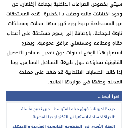
سيتي بخصوص الصراعات الداخلية بجماعة أزغنغان، عن
وجود اختلالات مالية وصفت بـ الخطيرة. هذه المستحقات
غير المستخلصة ترتبط بجزء كبير منها بمحلات وممتلكات
تابعة للجماعة، بالإضافة إلى رسوم مستحقة على أصحاب
مقاهٍ ومطاعم ومستغلي مرافق عمومية. ويطرح
استمرار هذا الوضع لسنوات دون تفعيل مساطر التحصيل
القانونية تساؤلات حول طبيعة التساهل الممارس، وما
إذا كانت الحسابات الانتخابية قد طغت على مصلحة
المدينة وحقها في مواردها المالية.
اقرأ أيضا...
حرب ‘الدرونات’ فوق مياه المتوسط.. حين تصبح مأساة
‘الحراكة’ ساحة لاستعراض التكنولوجيا المهربة
العقار الأسري في المنظومة القانونية المغربية والاجتهاد