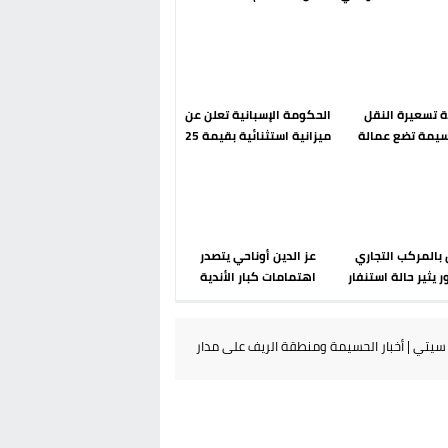
رحلة ما بعد مضيان
إسباني؟ عودة مايوركا تفتح
أسئلة ثقيلة
دة تسعيرة النقل
الحكومة الإسبانية تعلن عن
سيمة تضع عمالة
ميزانية استثنائية بقيمة 25
م تحت مجهر مطالب
مليون يورو لرعاية القاصرين
الشارع
في سبتة
بالمركب التجاري
عز الدين أوناحي يتصدر
ر يثير حالة استنفار
اهتمامات كبار الأندية
والوقاية المدنية
الإسبانية في الميركاتو
تتدخل
الصيفي
يتي | أخبار الحسيمة ومنطقة الريف على مدار