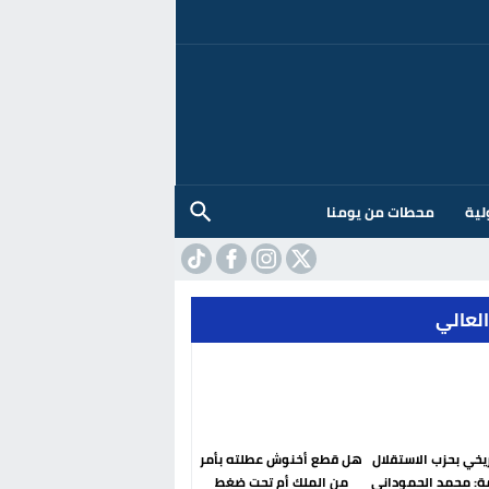
لية
محطات من يومنا
العالي
ريخي بحزب الاستقلال
هل قطع أخنوش عطلته بأمر
ة: محمد الحموداني
من الملك أم تحت ضغط