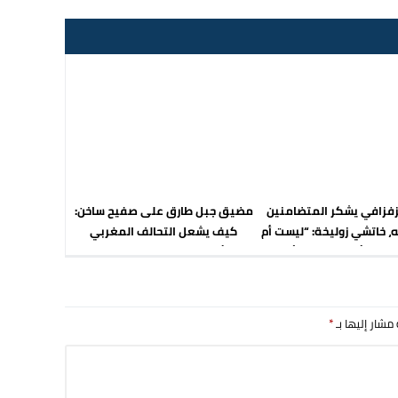
زفزافي يشكر المتضامنين
مضيق جبل طارق على صفيح ساخن:
ه، خاتشي زوليخة: “ليست أم
كيف يشعل التحالف المغربي
، بل أم الشرفاء والأحرار”
الإسرائيلي سباق النفوذ ويثير غضبًا
شعبيًا صامتًا؟
 مشار إليها بـ
*