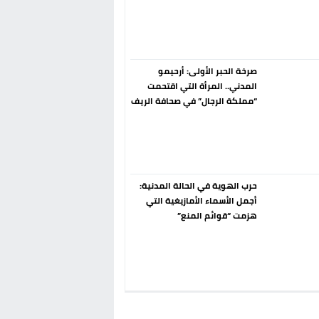
إسبانيا الإنسحاب من حزب الناتو
فورا
صرخة الحبر الأولى: أرحيمو
المدني.. المرأة التي اقتحمت
“مملكة الرجال” في صحافة الريف
قبل 90 عاماً
حرب الهوية في الحالة المدنية:
أجمل الأسماء الأمازيغية التي
هزمت “قوائم المنع”