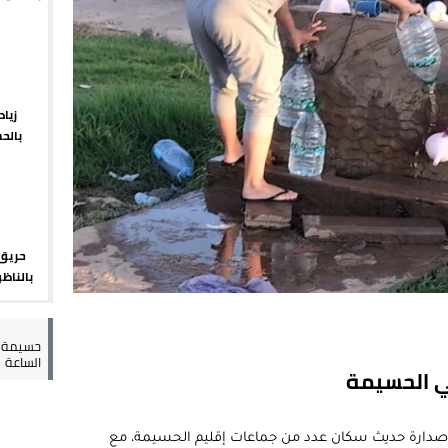
يبدأ م
 حالة استنفار أمني والوقاية المدنية تتدخل
عمالة الإقليم تحت مجهر مطالب الشارع
 حين يهرب المواطن ويصطاف المسؤول
زيا
بالح
لته في مايوركا في خضم أزمة سبتة
الإقلي
حريق 
بالناظو
أمني 
حسيمة س
الساعة
ي الحسيمة
لى صدارة حديث سكان عدد من جماعات إقليم الحسيمة، مع