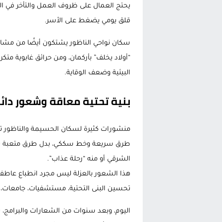
يحتج العمال على ظروف العمل والتأخر في 
قلق يومي يضغط على الأسر.
سكان نواحي الناظور يشتكون أيضًا من مشاري
“أولاد يخلف” بأركمان، ومن حرائق غابوية مت
البيئية وضعف الوقاية.
بنية تحتية معاقة وشعور دائم
منشورات كثيرة لسكان الحسيمة والناظور تع
طرق سريعة وخط سككي، بدل طرق متعبة تس
الشرقي أو منه “رحلة عذاب”.
هذا الشعور بالعزلة ليس مجرد انطباع عاطف
تحسين البنى التحتية، مستشفيات، جامعات،
اليوم، وبعد سنوات من الشعارات والبرامج، يشع