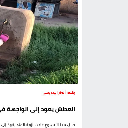
حريق بالمركب التجاري بالناظور يثير
زيادة تسعيرة النقل بالحسيمة تضع 
بين أمواج سبتة وشواطئ مايوركا:
رئيس الحكومة المغربية يقضي عط
بقلم: أنوار الإدريسي
العطش يعود إلى الواجهة ف
خلال هذا الأسبوع عادت أزمة الماء بقوة إ