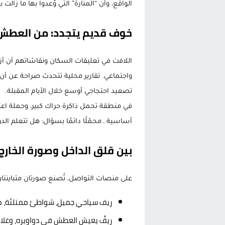
الواقع، وأن “المنارة” التي وُعدوا بها ما زال
خوف قديم يتجدد: من العطش 
اللافت في تعليقات السكان ونقاشاتهم أن أز
واجتماعي. تقارير محلية تتحدث صراحة عن أ
تصعيد احتجاجي أوسع خلال الأيام المقبلة.
في منطقة تحمل ذاكرة حراك كبير، وحملة اعتقا
أساسية ـ محمّلًا دائمًا بسؤال: هل تتعلم ال
بين قلق الداخل وصورة الخارج
على منصات التواصل، تُصنع صورتان متباينتان
ريف سياحي جميل، شواطئ ممتلئة، مه
ريفٌ يعيش العطش في دواويره، وغلاءً