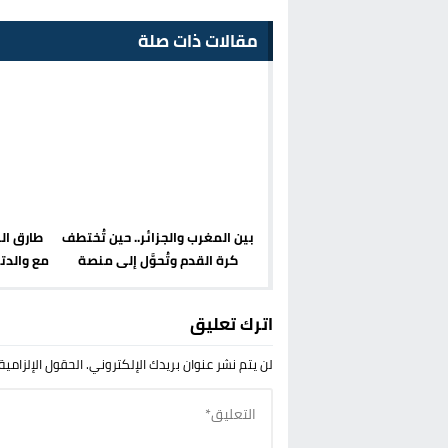
مقالات ذات صلة
بين المغرب والجزائر.. حين تُختطف
طارق ال
كرة القدم وتُحوَّل إلى منصة
مع والدت
للسموم
ناصر فقط
اترك تعليق
لن يتم نشر عنوان بريدك الإلكتروني.
الحقول الإلزامية