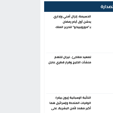
صدارة
الحسيمة: إنزال أمني وإداري
يدشن أول أيام رمضان
بـ”موروبييخو” لتحرير الملك
العمومي
تصعيد مفاجئ.. نيران تلتهم
منشآت الخليج وقرار قطري عاجل
النائبة الإسبانية إيون بيلارا:
الولايات المتحدة وإسرائيل هما
أكبر مهدد لأمن البشرية، على