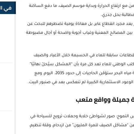
في ال
من مع ارتفاع الحرارة وبداية موسم الصيف، ما دفع الساكنة
لمطالبة بحل جذري.
م يعد مجرد انقطاع عابر، بل معاناة يومية تضطرهم للبحث عن
 بين المصالح المعنية وغياب أجوبة واضحة أو آجال مضبوطة
نقطاعات سابقة للماء في الحسيمة خلال الأعياد والصيف
كتب الوطني للماء تعد كل مرة بأن “المشكل سيُحلّ نهائيًا”
وأن مشاريع “منارة المتوسط” ومحطة تحلية مياه البحر ستؤمّن الحاجيات إلى حدود 2035. اليوم، ومع
لوعود الاستثمارية الكبيرة لم تنعكس بعد في صنبور البيت.
التموج: صور لشواطئ خلابة وحملات ترويج للسياحة في
 “مشاكل الصيف للمرة المليون” من ازدحام، وقلة تنظيم،