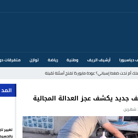
 دياسبورا
أرشيف الريف
وطنية
رياضة
توازن
متفرقات دو
ك أم تحت ضغط إسباني؟ عودة مايوركا تفتح أسئلة ثقيلة
ر الأندية الإسبانية في الميركاتو الصيفي
المد 
جديد يكشف عجز العدالة المجالية
يمة: محمد الحموداني يبدأ مرحلة ما بعد مضيان
 شهرين
تح مضيق هرمز يدفع أسعار النفط للتراجع
 يورو لرعاية القاصرين في سبتة
تغيير تا
راب وطني جراء ارتفاع أسعار الوقود
بالحسيم