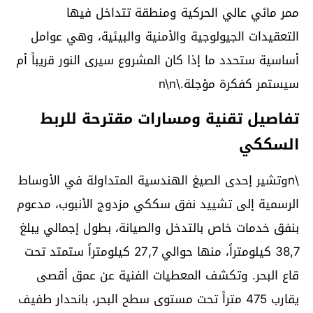
ممر مائي عالي الحركية ومنطقة تتداخل فيها
التعقيدات الجيولوجية والأمنية والبيئية، وهي عوامل
أساسية ستحدد ما إذا كان المشروع سيرى النور قريباً أم
سيستمر كفكرة مؤجلة.\n\n
تفاصيل تقنية ومسارات مقترحة للربط
السككي
\nوتشير إحدى الصيغ الهندسية المتداولة في الأوساط
الرسمية إلى تشييد نفق سككي مزدوج الأنبوب، مدعوم
بنفق خدمات خاص بالتدخل والصيانة، بطول إجمالي يبلغ
38,7 كيلومتراً، منها حوالي 27,7 كيلومتراً ستمتد تحت
قاع البحر. وتكشف المعطيات الفنية عن عمق أقصى
يقارب 475 متراً تحت مستوى سطح البحر، بانحدار طفيف