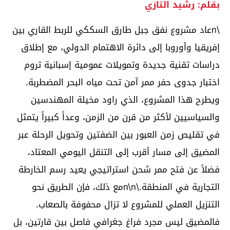
بقلم: رشيد التازي
\nعاد مشروع نفق جبل طارق السككي للربط القاري بين
إفريقيا وأوروبا إلى دائرة الاهتمام الدولي، مع إطلاق
دراسات تقنية جديدة وتمويلات عمومية إسبانية تروم
اختبار جدوى حفر ممر آمن تحت مياه البحر المضطربة.
ويطرح هذا المشروع، الذي راود مخيلة المهندسين
والسياسيين لأكثر من قرن من الزمن، وعداً كبيراً يتمثل
في تقليص زمن العبور بين الضفتين وتحويل الرحلة عبر
المضيق إلى مسار أقرب إلى التنقل اليومي المعتاد،
فضلاً عن فتح ممر شحن استراتيجي يعيد رسم الخارطة
التجارية في المنطقة.\n\nمع ذلك، فإن الطريق نحو
التنزيل العملي للمشروع لا تزال محفوفة بالصعاب.
فالمضيق ليس مجرد فراغ جغرافي فاصل بين قارتين، بل