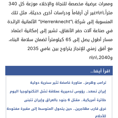
وممرات عرضية مخصصة للنجاة والإخلاء موزعة كل 340
متراً.\n\nغير أن أرقاماً ودراسات أخرى حديثة، مثل تلك
المنسوبة إلى شركة \”Herrenknecht\” الألمانية الرائدة
في صناعة آلات حفر الأنفاق، تشير إلى إمكانية اعتماد
مسار أطول يصل إلى 65 كيلومتراً لضمان سلامة البناء،
مع أفق زمني للإنجاز يتراوح بين عامي 2035
و2040.\n\n
اقرأ أيضا...
ترامب وهرمز.. مناورة غامضة تثير سخرية دولية
إيران تصعد.. رؤوس تدميرية عملاقة تشل التكنولوجيا اليوم
طائرة أمريكية.. مقتل 6 جنود بالعراق وإيران تتبنى
غرق قارب مهاجرين.. حين يتحول المتوسط إلى مقبرة مفتوحة
للأحلام