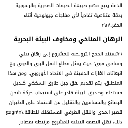
الدقة يتيح فهم طبيعة الطبقات الصخرية والرسوبية
بدقة متناهية تفادياً لأي مفاجآت جيولوجية أثناء
الحفر.\n\n
الرهان المناخي ومخاوف البيئة البحرية
\nتستند الحجج الترويجية للمشروع إلى رهان بيئي
ومناخي قوي؛ حيث يمثل قطاع النقل البري والجوي ربع
انبعاثات الغازات الدفيئة في الاتحاد الأوروبي. ومن هذا
المنطلق، يتم تقديم نفق جبل طارق السككي كبديل
مستدام وصديق للبيئة قادر على استيعاب حركة شحن
البضائع والمسافرين والتقليل من الاعتماد على الطيران
قصير المدى والنقل الطرقي المستهلك للطاقة.\n\nومع
ذلك، تظل البصمة البيئية للمشروع مرتبطة بمصادر