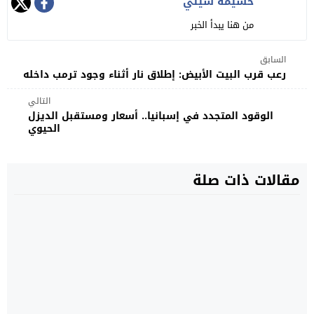
حسيمة سيتي
من هنا يبدأ الخبر
السابق
رعب قرب البيت الأبيض: إطلاق نار أثناء وجود ترمب داخله
التالي
الوقود المتجدد في إسبانيا.. أسعار ومستقبل الديزل
الحيوي
مقالات ذات صلة