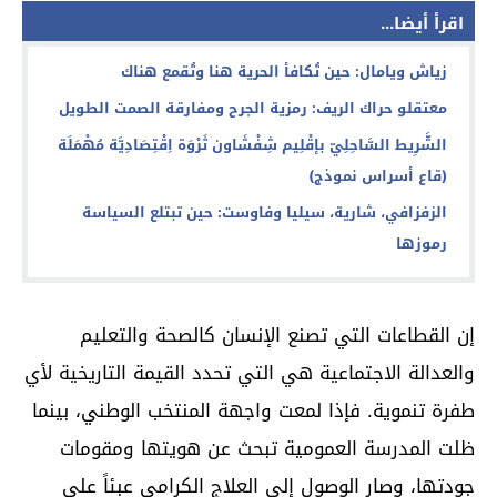
اقرأ أيضا...
زياش ويامال: حين تُكافأ الحرية هنا وتُقمع هناك
معتقلو حراك الريف: رمزية الجرح ومفارقة الصمت الطويل
الشَّرِيط السَّاحِلِيّ بإقْلِيم شِفْشَاون ثَرْوَة اِقْتِصَادِيَّة مُهْمَلَة
(قاع أسراس نموذج)
الزفزافي، شارية، سيليا وفاوست: حين تبتلع السياسة
رموزها
إن القطاعات التي تصنع الإنسان كالصحة والتعليم
والعدالة الاجتماعية هي التي تحدد القيمة التاريخية لأي
طفرة تنموية. فإذا لمعت واجهة المنتخب الوطني، بينما
ظلت المدرسة العمومية تبحث عن هويتها ومقومات
جودتها، وصار الوصول إلى العلاج الكرامي عبئاً على