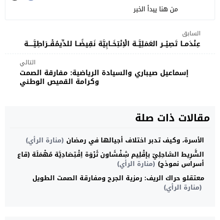
من هنا يبدأ الخبر
السابق
عِنْدَمــا تَصِيْــر العَمَلِيَّــة الْاِنْتِخَــابِيَّة نَقِيضًــا للدِّيمُقْــرَاطِيَّـــــة
التالي
إسماعيل صيباري والسيادة الرياضية: مفارقة الصمت
وكرامة القميص الوطني
مقالات ذات صلة
الأسرة، وكيف تدبر اختلاف أجيالها في رمضان
(منارة الرأي)
الشَّرِيط السَّاحِلِيّ بإقْلِيم شِفْشَاون ثَرْوَة اِقْتِصَادِيَّة مُهْمَلَة (قاع
أسراس نموذج)
(منارة الرأي)
معتقلو حراك الريف: رمزية الجرح ومفارقة الصمت الطويل
(منارة الرأي)