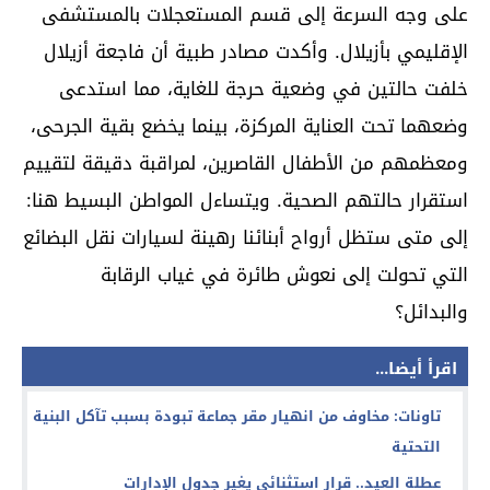
على وجه السرعة إلى قسم المستعجلات بالمستشفى
الإقليمي بأزيلال. وأكدت مصادر طبية أن فاجعة أزيلال
خلفت حالتين في وضعية حرجة للغاية، مما استدعى
وضعهما تحت العناية المركزة، بينما يخضع بقية الجرحى،
ومعظمهم من الأطفال القاصرين، لمراقبة دقيقة لتقييم
استقرار حالتهم الصحية. ويتساءل المواطن البسيط هنا:
إلى متى ستظل أرواح أبنائنا رهينة لسيارات نقل البضائع
التي تحولت إلى نعوش طائرة في غياب الرقابة
والبدائل؟
اقرأ أيضا...
تاونات: مخاوف من انهيار مقر جماعة تبودة بسبب تآكل البنية
التحتية
عطلة العيد.. قرار استثنائي يغير جدول الإدارات