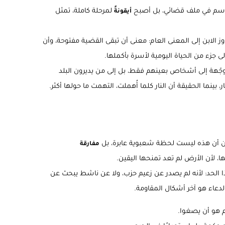
د اسم في ملف قضائي، بل أصبح
لمرحلة كاملة، تمثل
أيقونةً
وز الابن إلى المعنى العام: معنى أن تبقى القضية مفتوحة، وأن
ى جزء من الحياة اليومية لأسرة بأكملها.
ّهة إلى أشخاص بعينهم فقط، بل إلى من يديرون البلد
، بينما الحقيقة أن النار كلما أُهملت، التهمت ما حولها أكثر.
ن أن هذه ليست لحظة شعبوية عابرة، بل
مفارقة
قها، لأن الأرض لم تعد تمنحها اليقين.
ا الحد: لأنه لم يصدر عن زعيم حزب، ولا عن ناشط يبحث عن
الدعاء هو آخر أشكال المقاومة.
م هو أن يصغوا.