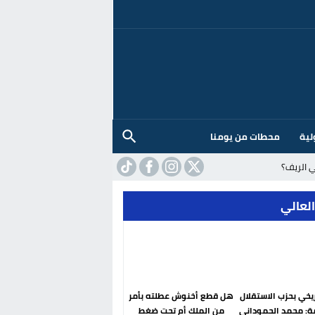
لية
محطات من يومنا
 الريف؟
العالي
ريخي بحزب الاستقلال
هل قطع أخنوش عطلته بأمر
ة: محمد الحموداني
من الملك أم تحت ضغط