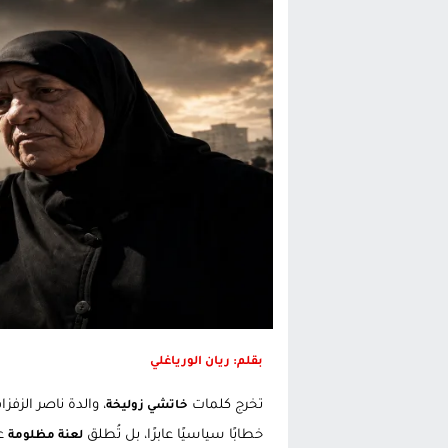
تغيير تاريخي بحزب الاستقلال بالحس
اتفاق وشيك بين واشنطن وطهران لف
الحكومة الإسبانية تعلن عن ميزانية استثنائية بقيمة 25 مليون
قطاع نقل البضائع بالمغرب يلوح بإض
بقلم: ريان الورياغلي
تخرج كلمات
، والدة ناصر الزف
خاتشي زوليخة
خطابًا سياسيًا عابرًا، بل تُطلق
عل
لعنة مظلومة