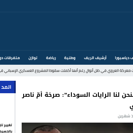
 دياسبورا
أرشيف الريف
وطنية
رياضة
توازن
متفرقات دو
ت معركة العروي في ظل أنوال رغم أنها أكملت سقوط المشروع العسكري الإسباني في
د إيطاليا بسبب الضوابط الحدودية في فضاء شنغن
المد 
حن لنا الرايات السوداء”: صرخة أمّ ناصر
ي
قتحام سبتة وتخوفات من دعوات جديدة للعبور
 شهرين
ك أم تحت ضغط إسباني؟ عودة مايوركا تفتح أسئلة ثقيلة
تغيير تا
ر الأندية الإسبانية في الميركاتو الصيفي
بالحسيم