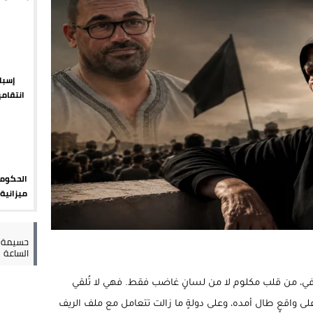
يبدأ م
يمة: محمد الحموداني يبدأ مرحلة ما بعد مضيان
تح مضيق هرمز يدفع أسعار النفط للتراجع
 يورو لرعاية القاصرين في سبتة
إسبان
انتقامي
راب وطني جراء ارتفاع أسعار الوقود
الضوابط
الحكومة
مليون ي
حسيمة س
الساعة
زافي، من قلب مكلوم لا من لسانٍ غاضب فقط. فهي لا تُلقي
ى واقعٍ طال أمده، وعلى دولةٍ ما زالت تتعامل مع ملف الريف