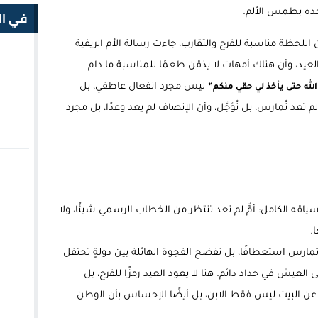
في ال
وحده بطمس الألم.
للحظة مناسبة للفرح والتقارب، جاءت رسالة الأم الريفية
ها العيد، وأن هناك أمهات لا يذقن طعمًا للمناسبة ما دام
ليس مجرد انفعال عاطفي، بل
 الله حتى يأخذ لي حقي منكم”
عد تُمارس، بل تُؤجَّل، وأن الإنصاف لم يعد وعدًا، بل مجرد
ياقه الكامل: أمٌّ لم تعد تنتظر من الخطاب الرسمي شيئًا، ولا
.
مارس استعطافًا، بل تفضح الفجوة الهائلة بين دولةٍ تحتفل
ى العيش في حداد دائم. هنا لا يعود العيد رمزًا للفرح، بل
عن البيت ليس فقط الابن، بل أيضًا الإحساس بأن الوطن