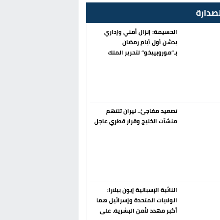
صدارة
الحسيمة: إنزال أمني وإداري
يدشن أول أيام رمضان
بـ”موروبييخو” لتحرير الملك
العمومي
تصعيد مفاجئ.. نيران تلتهم
منشآت الخليج وقرار قطري عاجل
النائبة الإسبانية إيون بيلارا:
الولايات المتحدة وإسرائيل هما
أكبر مهدد لأمن البشرية، على