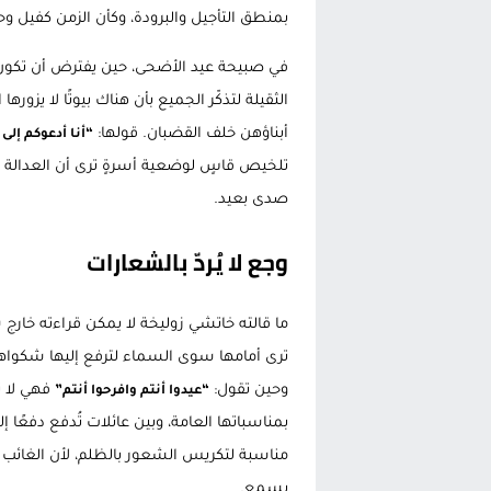
بمنطق التأجيل والبرودة، وكأن الزمن كفيل 
في صبيحة عيد الأضحى، حين يفترض أن تكون ا
الثقيلة لتذكّر الجميع بأن هناك بيوتًا لا يزور
أبناؤهن خلف القضبان. قولها:
“أنا أدعوكم إلى
تلخيص قاسٍ لوضعية أسرةٍ ترى أن العدالة لم ت
صدى بعيد.
وجع لا يُردّ بالشعارات
ما قالته خاتشي زوليخة لا يمكن قراءته خارج س
ترى أمامها سوى السماء لترفع إليها شكواها
وحين تقول:
فهي لا ت
“عيدوا أنتم وافرحوا أنتم”
بمناسباتها العامة، وبين عائلات تُدفع دفعًا إل
مناسبة لتكريس الشعور بالظلم، لأن الغائب 
يسمع.