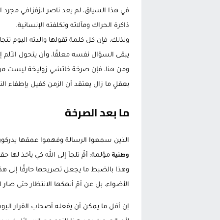
في هذا السياق، لم يعد ناصر الزفزافي مجر
ذاكرة الحراك ومآلاته وتكلفته الإنسانية.
ولذلك، فإن كل كلمة تقولها والدته اليوم تتجا
يبقى السؤال نفسه معلقًا، وأن يتحول الألم إل
ومن هنا، فإن صرخة خاتشي زوليخة ليست موج
بعقلٍ ما زال يعتقد أن الزمن كفيل بإطفاء النار
ما بعد الصرخة
الذين سمعوا الرسالة وفهموا عمقها يدركو
مؤلمة: أمٌّ تلجأ إلى الله كي يأخذ لها ح
وطنية
وهذا بالضبط ما يجعل تصريحها حارقًا إلى هذ
الأضواء، بل عن أمّ أنهكها الانتظار حتى صار 
إن أقل ما يمكن أن يفعله أصحاب القرار اليو