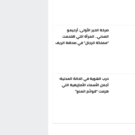
إسبانيا الإنسحاب من حزب الناتو
فورا
صرخة الحبر الأولى: أرحيمو
المدني.. المرأة التي اقتحمت
“مملكة الرجال” في صحافة الريف
قبل 90 عاماً
حرب الهوية في الحالة المدنية:
أجمل الأسماء الأمازيغية التي
هزمت “قوائم المنع”