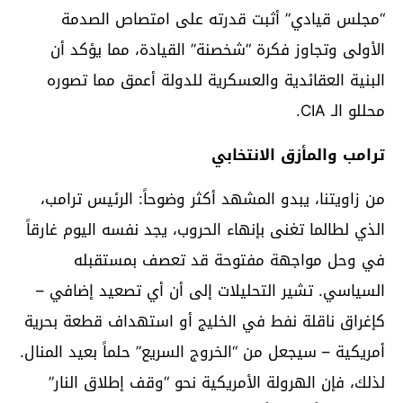
“مجلس قيادي” أثبت قدرته على امتصاص الصدمة
الأولى وتجاوز فكرة “شخصنة” القيادة، مما يؤكد أن
البنية العقائدية والعسكرية للدولة أعمق مما تصوره
محللو الـ CIA.
ترامب والمأزق الانتخابي
من زاويتنا، يبدو المشهد أكثر وضوحاً: الرئيس ترامب،
الذي لطالما تغنى بإنهاء الحروب، يجد نفسه اليوم غارقاً
في وحل مواجهة مفتوحة قد تعصف بمستقبله
السياسي. تشير التحليلات إلى أن أي تصعيد إضافي –
كإغراق ناقلة نفط في الخليج أو استهداف قطعة بحرية
أمريكية – سيجعل من “الخروج السريع” حلماً بعيد المنال.
لذلك، فإن الهرولة الأمريكية نحو “وقف إطلاق النار”