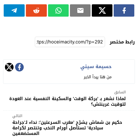
رابط مختصر
حسيمة سيتي
من هنا يبدأ الخبر
السابق
لماذا نشعر بـ 'بركة الوقت' والسكينة النفسية عند العودة
لتوقيت غرينتش؟
التالي
حكيم بن شماش يشرّح 'مغرب السـرعتين': نداء لـ'جراحة
سيادية' تستأصل أورام النخب وتنتصر لكرامة
المستضعفين