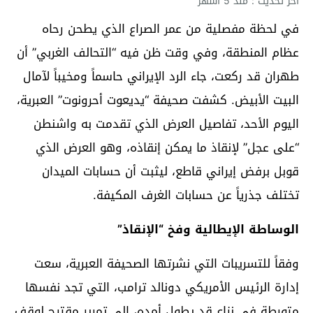
آخر تحديث : منذ 5 أشهر
في لحظة مفصلية من عمر الصراع الذي يطحن رحاه
عظام المنطقة، وفي وقت ظن فيه “التحالف الغربي” أن
طهران قد ركعت، جاء الرد الإيراني حاسماً ومخيباً لآمال
البيت الأبيض. كشفت صحيفة “يديعوت أحرونوت” العبرية،
اليوم الأحد، تفاصيل العرض الذي تقدمت به واشنطن
“على عجل” لإنقاذ ما يمكن إنقاذه، وهو العرض الذي
قوبل برفض إيراني قاطع، ليثبت أن حسابات الميدان
تختلف جذرياً عن حسابات الغرف المكيفة.
الوساطة الإيطالية وفخ “الإنقاذ”
وفقاً للتسريبات التي نشرتها الصحيفة العبرية، سعت
إدارة الرئيس الأمريكي دونالد ترامب، التي تجد نفسها
متورطة في نزاع قد يطول أمده، إلى تمرير مقترح لوقف