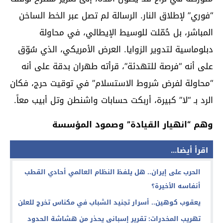
“فوري” لإطلاق النار. الرسالة لم تصل عبر الخط الساخن
المباشر، بل حُمّلت للوسيط الإيطالي، في محاولة
دبلوماسية لتدوير الزوايا. العرض الأمريكي، الذي سُوّق
على أنه “فرصة للتهدئة”، قرأته طهران بدقة على أنه
“محاولة لفرض شروط الاستسلام” في توقيت حرج، فكان
الرد بـ “لا” كبيرة، أربكت حسابات واشنطن وتل أبيب معاً.
وهم “انهيار القيادة” وصمود المؤسسة
اقرأ أيضا...
الحرب على إيران.. هل يلفظ النظام العالمي أحادي القطب
أنفاسه الأخيرة؟
يعقوب كوهين.. أسرار تجنيد الشباب في مكناس تخرج للعلن
تهريب المخدرات: تقرير إسباني يحذر من هشاشة الحدود