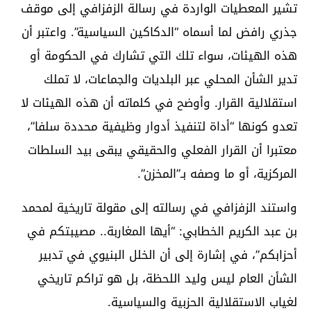
تشير المعطيات الواردة في رسالة الزفزافي إلى موقف
جذري رافض لما أسماه “الدكاكين السياسية”. واعتبر أن
هذه الهيئات، سواء تلك التي تشارك في الحكومة أو
تدير الشأن المحلي عبر البلديات والجماعات، لا تملك
استقلالية القرار. وأوضح في كلماته أن هذه الهيئات لا
تعدو كونها “أداة لتنفيذ أدوار وظيفية محددة سلفا”،
معتبرا أن القرار الفعلي والحقيقي يبقى بيد السلطات
المركزية، أو ما وصفه بـ”المخزن”.
واستند الزفزافي في رسالته إلى مقولة تاريخية لمحمد
بن عبد الكريم الخطابي: “أيها المغاربة.. مصيبتكم في
أحزابكم”، في إشارة إلى أن الخلل البنيوي في تدبير
الشأن العام ليس وليد اللحظة، بل هو تراكم تاريخي
لغياب الاستقلالية الحزبية والسياسية.