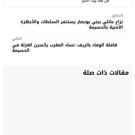
من هنا يبدأ الخبر
السابق
نزاع عائلي ببني بونصار يستنفر السلطات والأجهزة
الأمنية بالحسيمة
التالي
قافلة الوفاء بالريف: نساء المغرب يكسرن العزلة في
الحسيمة
مقالات ذات صلة