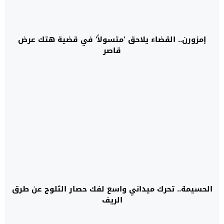
إمزورن.. القضاء يلاحق ‘متسولاً’ في قضية هتك عرض
قاصر
الحسيمة.. تحرك ميداني واسع لفك حصار الثلوج عن طرق
الريف