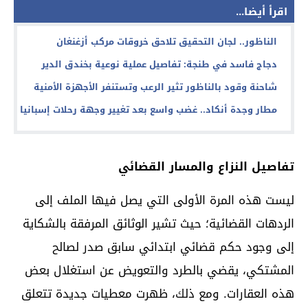
اقرأ أيضا...
الناظور.. لجان التحقيق تلاحق خروقات مركب أزغنغان
دجاج فاسد في طنجة: تفاصيل عملية نوعية بخندق الدير
شاحنة وقود بالناظور تثير الرعب وتستنفر الأجهزة الأمنية
مطار وجدة أنكاد.. غضب واسع بعد تغيير وجهة رحلات إسبانيا
تفاصيل النزاع والمسار القضائي
ليست هذه المرة الأولى التي يصل فيها الملف إلى
الردهات القضائية؛ حيث تشير الوثائق المرفقة بالشكاية
إلى وجود حكم قضائي ابتدائي سابق صدر لصالح
المشتكي، يقضي بالطرد والتعويض عن استغلال بعض
هذه العقارات. ومع ذلك، ظهرت معطيات جديدة تتعلق