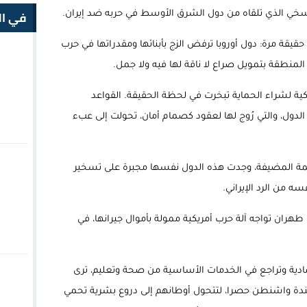
في ال
السخي الذي تلقاه من دول الشرق الأوسط في حربه ضد إيران.
ة مرة: دول أوروبا ترفض الزج بأبنائها ومقدراتها في حرب
 المنطقة بتمويل صراع لا ناقة لها فيه ولا جمل.
ريكية لشراء الحماية تبخرت في لحظة الحقيقة. القواعد
الدول، والتي رُوج لها لعقود كصمام أمان، تحولت إلى عبء
نظمة المضيفة، وجدت هذه الدول نفسها مجبرة على تسخير
سه من الرد الإيراني.
طهران تواجه آلة حرب أمريكية ممولة بأموال جيرانها، في
دية وتراجع في الخدمات الأساسية من صحة وتعليم، ترى
أجندة واشنطن حصرا، لتتحول أوطانهم إلى دروع بشرية تحمي