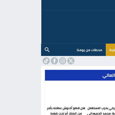
لية
محطات من يومنا
العالي
ريخي بحزب الاستقلال
هل قطع أخنوش عطلته بأمر
ة: محمد الحموداني
من الملك أم تحت ضغط