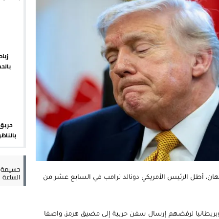
يبدأ م
 يورو لرعاية القاصرين في سبتة
راب وطني جراء ارتفاع أسعار الوقود
 حالة استنفار أمني والوقاية المدنية تتدخل
زيا
بالح
عمالة الإقليم تحت مجهر مطالب الشارع
الإقلي
حريق 
بالناظو
أمني 
حسيمة س
الساعة
ان، أطل الرئيس الأمريكي دونالد ترامب في السابع عشر من
ا وبريطانيا لرفضهم إرسال سفن حربية إلى مضيق هرمز، واصفا