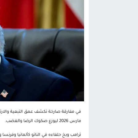
الحكومة الإسبانية تعلن عن ميزانية استثنائية بقيمة 25 مليون
قطاع نقل البضائع بالمغرب يلوح بإض
حريق بالمركب التجاري بالناظور يثير
زيادة تسعيرة النقل بالحسيمة تضع 
في مفارقة صارخة تكشف عمق التبعية والارته
مارس 2026 ليوزع صكوك الرضا والغضب.
ترامب وبخ حلفاءه في الناتو كألمانيا وفرنس