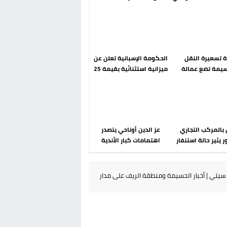
رحلة ما بعد مضيان
إسباني؟ عودة مايوركا تفتح
أسئلة ثقيلة
دة تسعيرة النقل
الحكومة الإسبانية تعلن عن
سيمة تضع عمالة
ميزانية استثنائية بقيمة 25
م تحت مجهر مطالب
مليون يورو لرعاية القاصرين
الشارع
في سبتة
بالمركب التجاري
عز الدين أوناحي يتصدر
ر يثير حالة استنفار
اهتمامات كبار الأندية
والوقاية المدنية
الإسبانية في الميركاتو
تتدخل
الصيفي
يتي | أخبار الحسيمة ومنطقة الريف على مدار