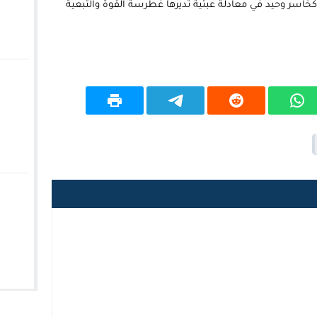
خاسر وحيد في معادلة عبثية تديرها غطرسة القوة والتبعية