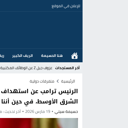
للإعلان في الموقع
هنا الحسيمة
الريف الكبير
ريف
أخر المستجدات
عزوف جيل Z عن الوظائف المكتبية نحو المهن الحرفية: تحول اجتماعي يسائل نجاعة السياسات العمومية بالمغرب
القضاء الإسباني يفتح تحقيقا في ا
الرئيسية
متفرقات دولية
الرئيس ترامب عن استهداف إي
هل قطع أخنوش عطلته بأمر من المل
الشرق الأوسط، في حين أننا ل
عز الدين أوناحي يتصدر اهتمامات كبا
حسيمة سيتي
19 مارس 2026
آخر تحديث :
منذ
تغيير تاريخي بحزب الاستقلال بالحس
اتفاق وشيك بين واشنطن وطهران لف