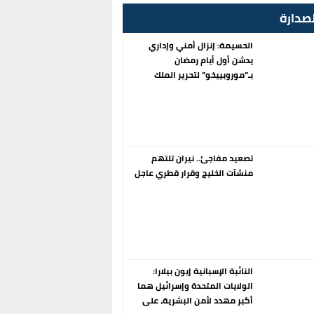
صدارة
الحسيمة: إنزال أمني وإداري
يدشن أول أيام رمضان
بـ”موروبييخو” لتحرير الملك
العمومي
تصعيد مفاجئ.. نيران تلتهم
منشآت الخليج وقرار قطري عاجل
النائبة الإسبانية إيون بيلارا:
الولايات المتحدة وإسرائيل هما
أكبر مهدد لأمن البشرية، على