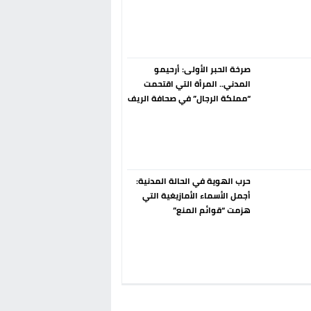
إسبانيا الإنسحاب من حزب الناتو
فورا
صرخة الحبر الأولى: أرحيمو
المدني.. المرأة التي اقتحمت
“مملكة الرجال” في صحافة الريف
قبل 90 عاماً
حرب الهوية في الحالة المدنية:
أجمل الأسماء الأمازيغية التي
هزمت “قوائم المنع”