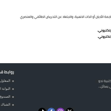
ة الأديان أو الذات الالهية. والابتعاد عن التحريض الطائفي والعنصري
لكتروني.
لكتروني.
روابط ق
المكتبية نحو
المقاول 
يسائل...
البوابة 
الصندوق
الشباك ا