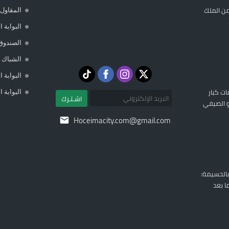
ن الملك
المقاول 
البوابة 
الصندوق
الشباك ا
البوابة 
ات كبار
البوابة 
اشـتـرك
تو الصيفي
Hoceimacity.com@gmail.com
بالحسيمة:
ا بعد