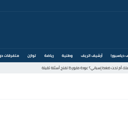
 دياسبورا
أرشيف الريف
وطنية
رياضة
توازن
متفرقات دو
ك أم تحت ضغط إسباني؟ عودة مايوركا تفتح أسئلة ثقيلة
ر الأندية الإسبانية في الميركاتو الصيفي
يمة: محمد الحموداني يبدأ مرحلة ما بعد مضيان
تح مضيق هرمز يدفع أسعار النفط للتراجع
 يورو لرعاية القاصرين في سبتة
راب وطني جراء ارتفاع أسعار الوقود