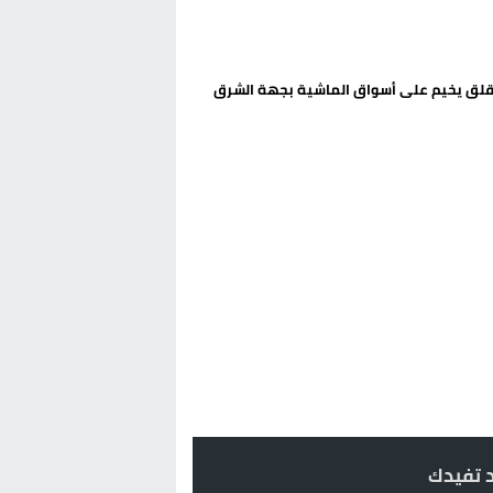
لق يخيم على أسواق الماشية بجهة الشرق
د تفيدك