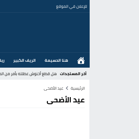
للإعلان في الموقع
هنا الحسيمة
الريف الكبير
ريف
أخر المستجدات
هل قطع أخنوش عطلته بأمر من المل
عز الدين أوناحي يتصدر اهتمامات كبا
الرئيسية
عيد الأضحى
عيد الأضحى
تغيير تاريخي بحزب الاستقلال بالحس
اتفاق وشيك بين واشنطن وطهران لف
الحكومة الإسبانية تعلن عن ميزانية استثنائية بقيمة 25 مليون
قطاع نقل البضائع بالمغرب يلوح بإض