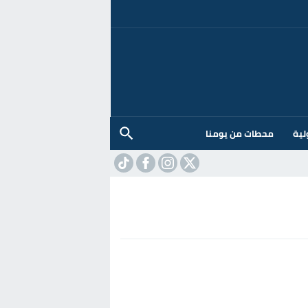
لية
محطات من يومنا