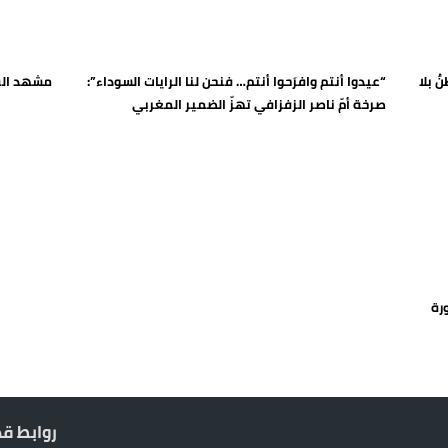
 حالة استنفار أمني والوقاية المدنية تتدخل
عمالة الإقليم تحت مجهر مطالب الشارع
 بلا
“عيدوا أنتم وافرَحوا أنتم… فنحن لنا الرايات السوداء”:
مشهد الق
 حين يهرب المواطن ويصطاف المسؤول
صرخة أمّ ناصر الزفزافي تهزّ الضمير المغربي
لته في مايوركا في خضم أزمة سبتة
رة
روابط ق