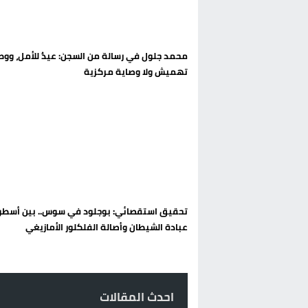
حريق بالمركب التجاري بالناظور يثير
زيادة تسعيرة النقل بالحسيمة تضع 
محمد جلول في رسالة من السجن: عيدٌ للأمل، ووطنٌ
بين أمواج سبتة وشواطئ مايوركا:
تهميش ولا وصاية مركزية
رئيس الحكومة المغربية يقضي عط
تحقيق استقصائي: بوجلود في سوس.. بين أسطو
عبادة الشيطان وأصالة الفلكلور الأمازيغي
احدث المقالات