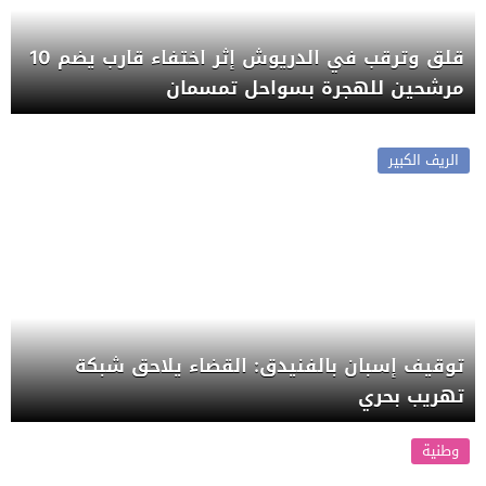
قلق وترقب في الدريوش إثر اختفاء قارب يضم 10
مرشحين للهجرة بسواحل تمسمان
الريف الكبير
توقيف إسبان بالفنيدق: القضاء يلاحق شبكة
تهريب بحري
وطنية