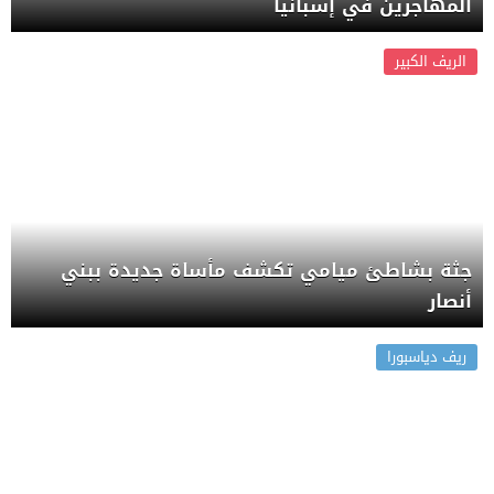
المهاجرين في إسبانيا
الريف الكبير
جثة بشاطئ ميامي تكشف مأساة جديدة ببني
أنصار
ريف دياسبورا