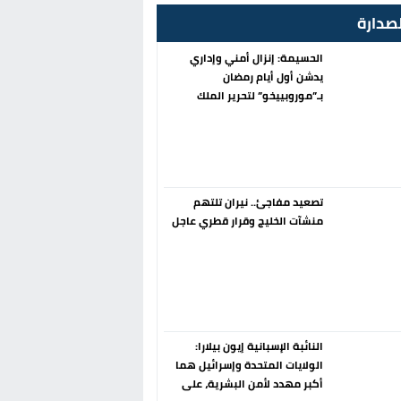
صدارة
الحسيمة: إنزال أمني وإداري
يدشن أول أيام رمضان
بـ”موروبييخو” لتحرير الملك
العمومي
تصعيد مفاجئ.. نيران تلتهم
منشآت الخليج وقرار قطري عاجل
النائبة الإسبانية إيون بيلارا:
الولايات المتحدة وإسرائيل هما
أكبر مهدد لأمن البشرية، على