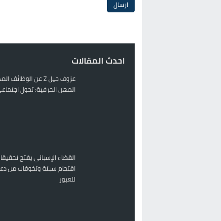
احدث المقالات
عزوف جيل Z عن الوظائف 
المهن الحرفية: تحول اجتماعي 
القضاء الإسباني يفتح تحقيقا
اقتحام سبتة وتخوفات من دعو
للعبور