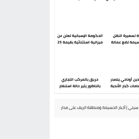
رحلة ما بعد مضيان
إسباني؟ عودة مايوركا تفتح
أسئلة ثقيلة
دة تسعيرة النقل
الحكومة الإسبانية تعلن عن
سيمة تضع عمالة
ميزانية استثنائية بقيمة 25
م تحت مجهر مطالب
مليون يورو لرعاية القاصرين
الشارع
في سبتة
دين أوناحي يتصدر
حريق بالمركب التجاري
مات كبار الأندية
بالناظور يثير حالة استنفار
انية في الميركاتو
أمني والوقاية المدنية
الصيفي
تتدخل
يتي | أخبار الحسيمة ومنطقة الريف على مدار