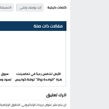
كلمات دليلية
آيت يوسف وعلي
الحسيمة
مقالات ذات صلة
الأرض تتنفس رعباً في تماسينت:
سوق ال
هزة “الواحدة زوالاً” توقظ كوابيس
تسود وسط
الريف وتضع الساكنة في مواجهة
الذاكرة
اترك تعليق
لن يتم نشر عنوان بريدك الإلكتروني.
الحقول الإلزامية