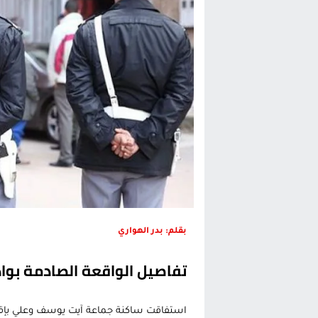
الحكومة الإسبانية تعلن عن ميزانية استثنائية بقيمة 25 مليون
قطاع نقل البضائع بالمغرب يلوح بإض
حريق بالمركب التجاري بالناظور يثير
زيادة تسعيرة النقل بالحسيمة تضع 
بقلم: بدر الهواري
تفاصيل الواقعة الصادمة بو