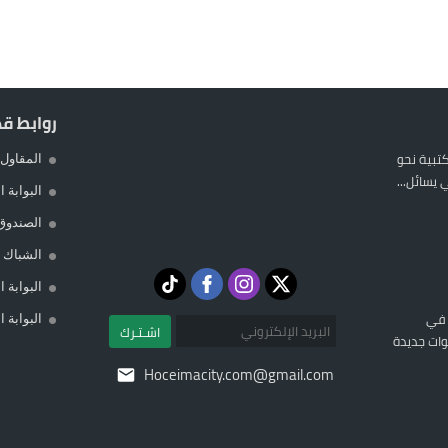
روابط ق
المكتبية نحو
المقاول 
يسائل...
البوابة 
الصندوق
الشباك ا
البوابة 
 في
البوابة 
اشـتـرك
ات جديدة
Hoceimacity.com@gmail.com