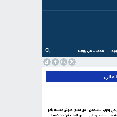
لية
محطات من يومنا
العالي
ريخي بحزب الاستقلال
هل قطع أخنوش عطلته بأمر
ة: محمد الحموداني
من الملك أم تحت ضغط