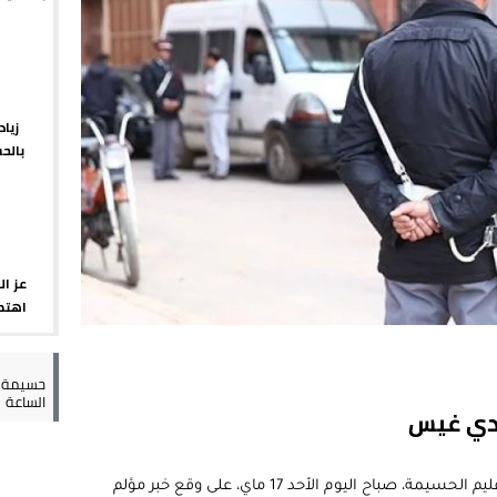
يبدأ م
 يورو لرعاية القاصرين في سبتة
راب وطني جراء ارتفاع أسعار الوقود
 حالة استنفار أمني والوقاية المدنية تتدخل
زيا
بالح
عمالة الإقليم تحت مجهر مطالب الشارع
الإقلي
عز ال
اهتما
الإسب
حسيمة س
الساعة
ادي غيس
استفاقت ساكنة جماعة آيت يوسف وعلي بإقليم الحسيمة، صباح اليوم الأحد 17 ماي، على وقع خبر مؤلم