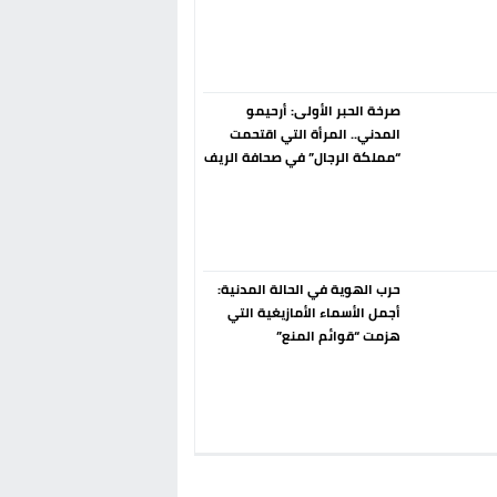
إسبانيا الإنسحاب من حزب الناتو
فورا
صرخة الحبر الأولى: أرحيمو
المدني.. المرأة التي اقتحمت
“مملكة الرجال” في صحافة الريف
قبل 90 عاماً
حرب الهوية في الحالة المدنية:
أجمل الأسماء الأمازيغية التي
هزمت “قوائم المنع”