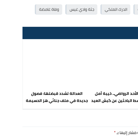
الدرك الملكي
جثة وادي غيس
وفاة غامضة
أحد الرواضي.. خيبة أمل
العدالة تشدد قبضتها: فصول
 الباحثين عن كبش العيد
جديدة في ملف جنائي هز الحسيمة
 مشار إليها بـ
*