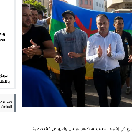
يبدأ م
 حالة استنفار أمني والوقاية المدنية تتدخل
عمالة الإقليم تحت مجهر مطالب الشارع
 حين يهرب المواطن ويصطاف المسؤول
زيا
بالح
لته في مايوركا في خضم أزمة سبتة
الإقلي
حريق 
بالناظو
أمني 
حسيمة س
الساعة
ت الأحداث تتسارع في إقليم الحسيمة، ظهر موسى واعروص كشخصية