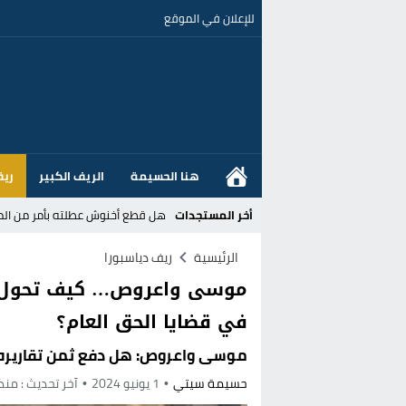
للإعلان في الموقع
هنا الحسيمة
الريف الكبير
ريف
أخر المستجدات
هل قطع أخنوش عطلته بأمر من المل
عز الدين أوناحي يتصدر اهتمامات كبا
الرئيسية
ريف دياسبورا
موسى واعروص… كيف تحول م
تغيير تاريخي بحزب الاستقلال بالحس
في قضايا الحق العام؟
اتفاق وشيك بين واشنطن وطهران لف
موسى واعروص: هل دفع ثمن تقاريره 
الحكومة الإسبانية تعلن عن ميزانية استثنائية بقيمة 25 مليون
حسيمة سيتي
1 يونيو 2024
آخر تحديث :
منذ
قطاع نقل البضائع بالمغرب يلوح بإض