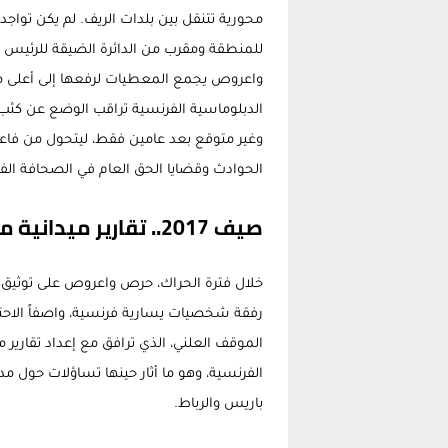
محورية تتنقل بين بلدات الريف. لم يكن تواجد
للمنطقة ومقرب من الدائرة الضيقة للرئيس ا
واعروص يجمع المعطيات لرفعها إلى أعلى 
الدبلوماسية الفرنسية تراقب الوضع عن كثب. 
وغير متوقع بعد عامين فقط، ليتحول من ف
الحوادث وقضايا الحق العام في الصحافة الف
صيف 2017.. تقارير ميدانية من قلب الحسيمة
خلال فترة الحراك، حرص واعروص على توثيق ا
رفقة شخصيات يسارية فرنسية، واصفاً الاحت
الموقف العلني، الذي ترافق مع إعداد تقارير
الفرنسية، وهو ما أثار حينها تساؤلات حول مدى
باريس والرباط.