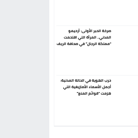
إسبانيا الإنسحاب من حزب الناتو
فورا
صرخة الحبر الأولى: أرحيمو
المدني.. المرأة التي اقتحمت
“مملكة الرجال” في صحافة الريف
قبل 90 عاماً
حرب الهوية في الحالة المدنية:
أجمل الأسماء الأمازيغية التي
هزمت “قوائم المنع”