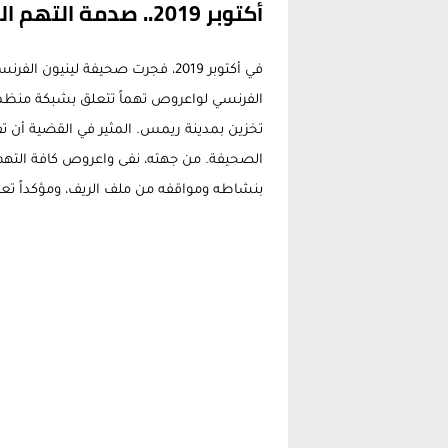
أكتوبر 2019.. صدمة التهم الجنائية والتوقيت المريب
في أكتوبر 2019، فجرت صحيفة لينيو
الفرنسي لواعروص تهماً تتعلق بشبكة منظمة 
تخزين بمدينة ريمس. المثير في القضية أن تف
الصحيفة. من جهته، نفى واعروص كافة التهم ن
بنشاطه ومواقفه من ملف الريف، ومؤكداً تعاو