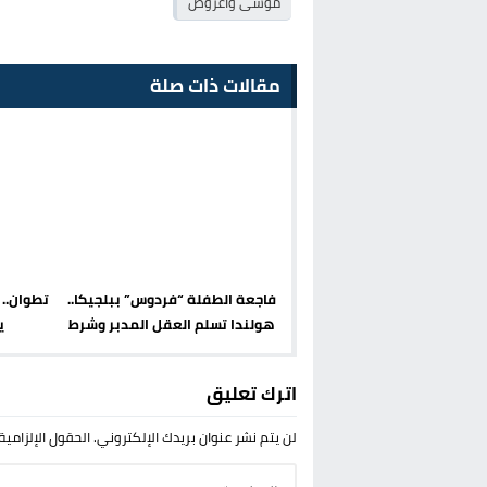
موسى واعروص
مقالات ذات صلة
فاجعة الطفلة “فردوس” ببلجيكا..
تطوان..
هولندا تسلم العقل المدبر وشرط
ي
غريب يعرقل العملية
اترك تعليق
لن يتم نشر عنوان بريدك الإلكتروني.
الحقول الإلزامية