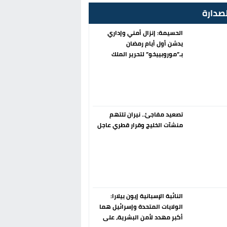
صدارة
الحسيمة: إنزال أمني وإداري
يدشن أول أيام رمضان
بـ”موروبييخو” لتحرير الملك
العمومي
تصعيد مفاجئ.. نيران تلتهم
منشآت الخليج وقرار قطري عاجل
النائبة الإسبانية إيون بيلارا:
الولايات المتحدة وإسرائيل هما
أكبر مهدد لأمن البشرية، على