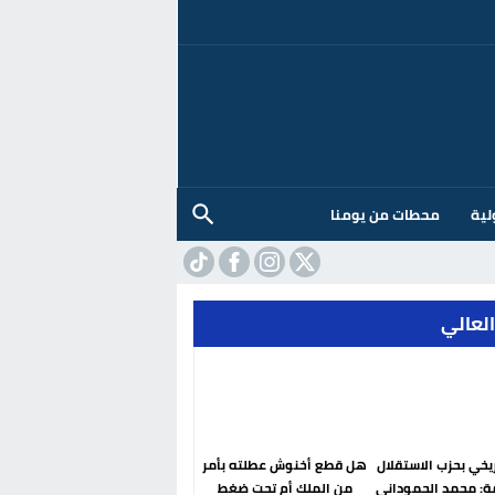
لية
محطات من يومنا
العالي
ريخي بحزب الاستقلال
هل قطع أخنوش عطلته بأمر
ة: محمد الحموداني
من الملك أم تحت ضغط