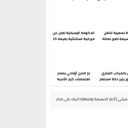
رحلة ما بعد مضيان
إسباني؟ عودة مايوركا تفتح
أسئلة ثقيلة
دة تسعيرة النقل
الحكومة الإسبانية تعلن عن
سيمة تضع عمالة
ميزانية استثنائية بقيمة 25
م تحت مجهر مطالب
مليون يورو لرعاية القاصرين
الشارع
في سبتة
بالمركب التجاري
عز الدين أوناحي يتصدر
ر يثير حالة استنفار
اهتمامات كبار الأندية
والوقاية المدنية
الإسبانية في الميركاتو
تتدخل
الصيفي
يتي | أخبار الحسيمة ومنطقة الريف على مدار