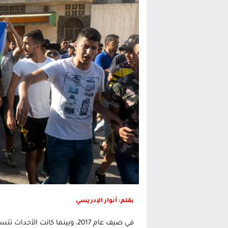
حريق بالمركب التجاري بالناظور يثير
زيادة تسعيرة النقل بالحسيمة تضع 
بين أمواج سبتة وشواطئ مايوركا:
رئيس الحكومة المغربية يقضي عط
بقلم: أنوار الإدريسي
في صيف عام 2017، وبينما كان