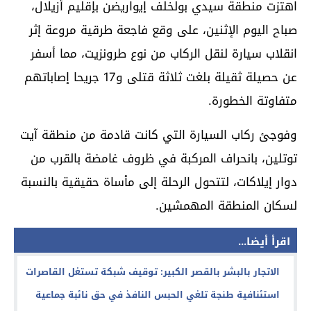
اهتزت منطقة سيدي بولخلف إيواريضن بإقليم أزيلال،
صباح اليوم الإثنين، على وقع فاجعة طرقية مروعة إثر
انقلاب سيارة لنقل الركاب من نوع طرونزيت، مما أسفر
عن حصيلة ثقيلة بلغت ثلاثة قتلى و17 جريحا إصاباتهم
متفاوتة الخطورة.
وفوجئ ركاب السيارة التي كانت قادمة من منطقة آيت
توتلين، بانحراف المركبة في ظروف غامضة بالقرب من
دوار إيلاكات، لتتحول الرحلة إلى مأساة حقيقية بالنسبة
لسكان المنطقة المهمشين.
اقرأ أيضا...
الاتجار بالبشر بالقصر الكبير: توقيف شبكة تستغل القاصرات
استئنافية طنجة تلغي الحبس النافذ في حق نائبة جماعية