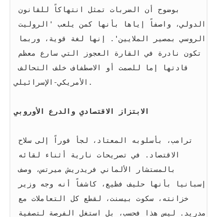
بوضوح أن الضربات تمثل انتهاكاً للقانون 
الدولي، واصفاً إياها بأنها كمن يلعب 'الروليت 
الروسي بمصير الملايين'. إنها لغة قوية، وربما 
تكون نادرة في القارة العجوز التي سارع معظم 
قادتها إما للصمت أو الاصطفاف خلف التحالف 
الأمريكي-الإسرائيلي.
الابتزاز الاقتصادي والدرع الأوروبي
ترامب، بأسلوبه المعتاد، لجأ فوراً إلى سلاح 
الاقتصاد. في تصريحات نارية أثناء لقائه 
بالمستشار الألماني فريدريش ميرتس، وصف 
إسبانيا بأنها حليف فظيع، كاشفاً أنه وجه وزير 
خزانته، سكوت بيسنت، لقطع كل التعاملات مع 
مدريد. ليس هذا فحسب، بل استغل الفرصة لتصفية 