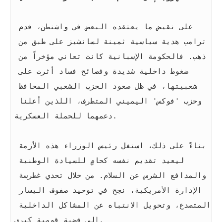
على نقيض ما يعتقده البعض في واشنطن، قدم 
ترامب هدية سياسية ثمينة لسانشيز على طبق من 
ذهب. فالحكومة الإسبانية كانت تعاني مؤخراً من 
ضغوط داخلية شديدة وفضائح فساد أثرت على 
شعبيتها، في ظل صعود الحزب الشعبي المحافظ 
وحزب 'فوكس' اليميني المتطرف، اللذين أعلنا 
دعمهما للحملة العسكرية.
بناءً على ذلك، استغل رئيس الوزراء هذه الأزمة 
ليعيد تقديم نفسه كحامٍ للسيادة الوطنية 
والمدافع الشرس عن السلام. من خلال تحدي غطرسة 
الإدارة الأمريكية، نجح في توحيد صفوف اليسار 
المتصدع، وتحويل الانتباه عن المشاكل الداخلية 
إلى قضية قومية كبرى.