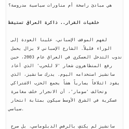
هي مبادئ راسخة أم مناورات سياسية مدروسة؟
خلفيات القرار.. ذاكرة العراق تستيقظ
لفهم الموقف الإسباني، علينا العودة إلى 
الوراء قليلاً. الشارع الإسباني لا يزال يحمل 
ندوب التدخل العسكري في العراق عام 2003، حين 
رفع المتظاهرون شعار 'لا للحرب' الذي أعاد 
سانشيز استخدامه اليوم. يدرك سانشيز، الذي 
يقود ائتلافاً يسارياً هشاً يجمع الحزب الاشتراكي 
وتحالف 'سومار'، أن الانجرار خلف مغامرة 
عسكرية في الشرق الأوسط سيكون بمثابة انتحار 
سياسي.
سانشيز لم يكتفِ بالرفض الدبلوماسي، بل صرح 