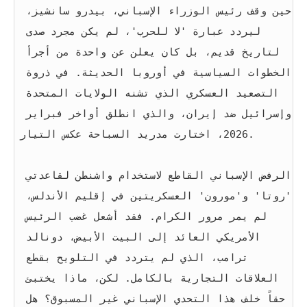
حين وقف رئيس الوزراء الإسباني، بيدرو سانشيز، 
ليردد عبارة 'لا للحرب'، لم يكن مجرد صدى 
لتاريخ قديم، بل كان يعلن عن واحدة من أجرأ 
الخطوات السياسية في أوروبا الحديثة. في ذروة 
التصعيد العسكري الذي تشنه الولايات المتحدة 
وإسرائيل ضد إيران، والذي انطلق أواخر فبراير 
2026، اختارت مدريد السباحة عكس التيار.
الرفض الإسباني القاطع لاستخدام واشنطن لقاعدتي 
'روتا' و'مورون' العسكريتين في إقليم الأندلس، 
لم يمر مرور الكرام. فقد أشعل غضب الرئيس 
الأمريكي العائد إلى البيت الأبيض، دونالد 
ترامب، الذي لم يتردد في التلويح بقطع 
العلاقات التجارية بالكامل. لكن، ماذا يختبئ 
حقاً خلف هذا التحدي الإسباني غير المسبوق؟ هل 