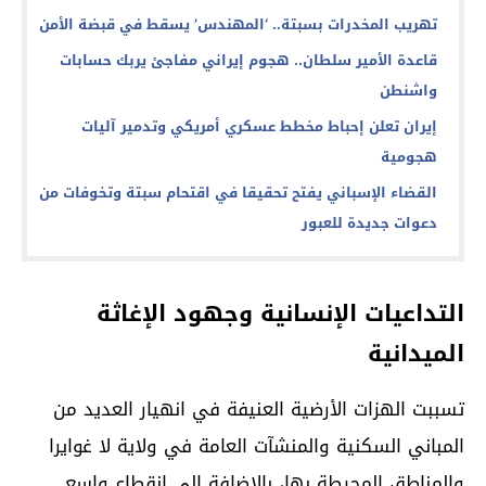
تهريب المخدرات بسبتة.. ‘المهندس’ يسقط في قبضة الأمن
قاعدة الأمير سلطان.. هجوم إيراني مفاجئ يربك حسابات
واشنطن
إيران تعلن إحباط مخطط عسكري أمريكي وتدمير آليات
هجومية
القضاء الإسباني يفتح تحقيقا في اقتحام سبتة وتخوفات من
دعوات جديدة للعبور
التداعيات الإنسانية وجهود الإغاثة
الميدانية
تسببت الهزات الأرضية العنيفة في انهيار العديد من
المباني السكنية والمنشآت العامة في ولاية لا غوايرا
والمناطق المحيطة بها، بالإضافة إلى انقطاع واسع