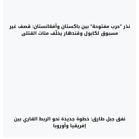
نذر “حرب مفتوحة” بين باكستان وأفغانستان: قصف غير
مسبوق لكابول وقندهار يخلّف مئات القتلى
نفق جبل طارق: خطوة جديدة نحو الربط القاري بين
إفريقيا وأوروبا