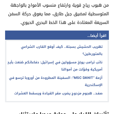
من هبوب رياح قوية وارتفاع منسوب الأمواج بالواجهة
المتوسطية لمضيق جبل طارق، مما يعوق حركة السفن
السريعة المعتادة على هذا الخط البحري الحيوي.
اقرأ أيضا...
تهريب الحشيش بسبتة.. كيف أوقع القارب الشراعي
بالمتورطين؟
نائب ترامب يوبّخ مسؤولين في إسرائيل: دفاعاتكم صُنعت بأيدٍ
أمريكية ومُوِّلت من أموالنا
أزمة “MSC DANIT”: السفينة المطرودة من أوروبا ترسو في
الإسكندرية
صفد.. هجوم مزدوج يضرب مقر القيادة ويسقط العشرات