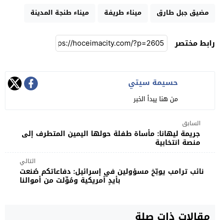
مضيق جبل طارق
ميناء طريفة
ميناء طنجة المدينة
رابط مختصر
حسيمة سيتي
من هنا يبدأ الخبر
السابق
جريمة ليهانا: مأساة طفلة حولها اليمين المتطرف إلى
منصة انتخابية
التالي
نائب ترامب يوبّخ مسؤولين في إسرائيل: دفاعاتكم صُنعت
بأيدٍ أمريكية ومُوِّلت من أموالنا
مقالات ذات صلة