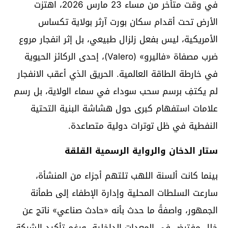
في وقت متأخر من مساء 23 مارس 2026، اهتزت
الأرض تحت أقدام سكان بورت آرثر بولاية تكساس
الأمريكية، ليس بفعل زلزال طبيعي، بل إثر انفجار مروع
ضرب مصفاة «فاليرو» (Valero)، إحدى الركائز الحيوية
في خارطة الطاقة العالمية. الحريق الذي أعقب الانفجار
لم يكتفِ برسم سحب سوداء في سماء الولاية، بل رسم
علامات استفهام كبرى حول هشاشة البنية التحتية
النفطية في ظل توترات دولية متصاعدة.
ستار الدخان والرواية الرسمية القلقة
بينما كانت ألسنة اللهب تلتهم أجزاء من المنشأة،
سارعت السلطات المحلية وإدارة الإطفاء إلى طمأنة
الجمهور، واصفةً ما حدث بأنه «حادث صناعي» ناتج عن
خلل مفترض في المعدات الداخلية. ورغم تأكيد الشركة