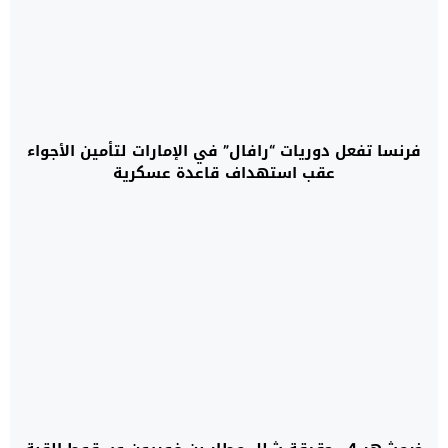
فرنسا تفعل دوريات “رافال” في الإمارات لتأمين الأجواء
عقب استهداف قاعدة عسكرية