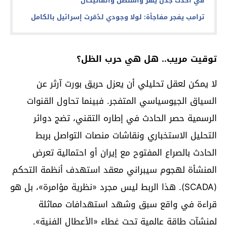
في أحدث جدل يهزّ واشنطن والفاتيكان
ترامب يفجر مفاجأة: لولا وجودي لدُمّرت إسرائيل بالكامل
توقيت مريب.. هل هي حرب الظل؟
لا يمكن لعقل تحليلي أن يعزل حريق بورت آرثر عن
السياق الجيوسياسي المتفجر. فبينما تحاول القنوات
الرسمية حصر الحادث في إطاره التقني، تضج دوائر
التحليل الاستخباري ونقاشات منصات التواصل بربط
الحادث بالصراع المفتوح مع إيران أو احتمالية تعرض
المنشأة لهجوم سيبراني معقد استهدف أنظمة التحكم
(SCADA). هذا الربط ليس مجرد «نظرية مؤامرة»، بل هو
قراءة في واقع سبق وشهد استهدافات مماثلة
لمنشآت طاقة عالمية تحت غطاء «الأعطال الفنية».