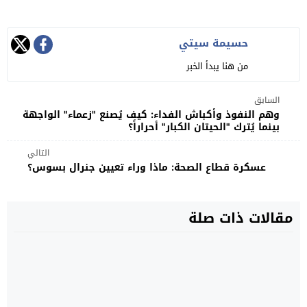
حسيمة سيتي
من هنا يبدأ الخبر
السابق
وهم النفوذ وأكباش الفداء: كيف يُصنع "زعماء" الواجهة
بينما يُترك "الحيتان الكبار" أحراراً؟
التالي
عسكرة قطاع الصحة: ماذا وراء تعيين جنرال بسوس؟
مقالات ذات صلة