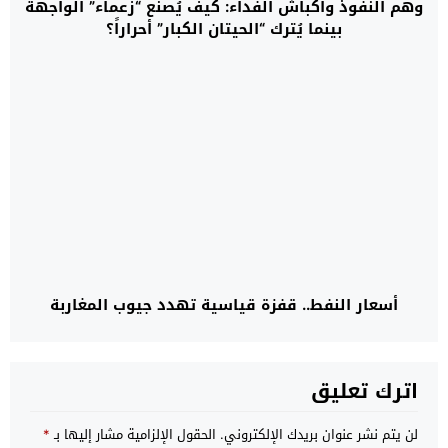
وهم النفوذ وأكباش الفداء: كيف يُصنع “زعماء” الواجهة
بينما يُترك “الحيتان الكبار” أحراراً؟
أسعار النفط.. قفزة قياسية تهدد جيوب المغاربة
اترك تعليق
لن يتم نشر عنوان بريدك الإلكتروني.
الحقول الإلزامية مشار إليها بـ
*