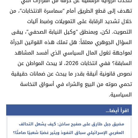
تتحدث الرواية الرسمية عن حزمة من القرارات التي
تهدف إلى قطع الطريق أمام “سماسرة الانتخابات”، من
خلال تشديد الرقابة على التمويلات وضبط آليات
التصويت. لكن، وبمنطق “وكيل النيابة الصحفي”، يبقى
السؤال الجوهري معلقاً: هل تملك هذه القوانين الجرأة
لمواجهة تغول المال السياسي الذي أفسد المشاهد
السابقة؟ ففي انتخابات 2026، لا يبحث المواطن عن
نصوص قانونية أنيقة بقدر ما يبحث عن ضمانات حقيقية
تحمي صوته من البيع والشراء في أسواق النخاسة
السياسية.
اقرأ أيضا...
مضيق جبل طارق على صفيح ساخن: كيف يشعل التحالف
المغربي الإسرائيلي سباق النفوذ ويثير غضبًا شعبيًا صامتًا؟