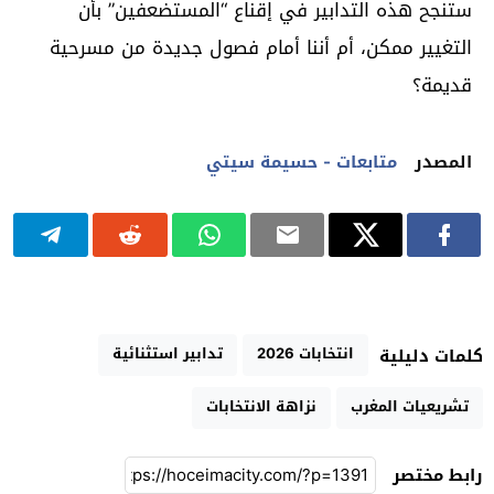
ستنجح هذه التدابير في إقناع “المستضعفين” بأن
التغيير ممكن، أم أننا أمام فصول جديدة من مسرحية
قديمة؟
المصدر
متابعات - حسيمة سيتي
انتخابات 2026
تدابير استثنائية
كلمات دليلية
تشريعيات المغرب
نزاهة الانتخابات
رابط مختصر