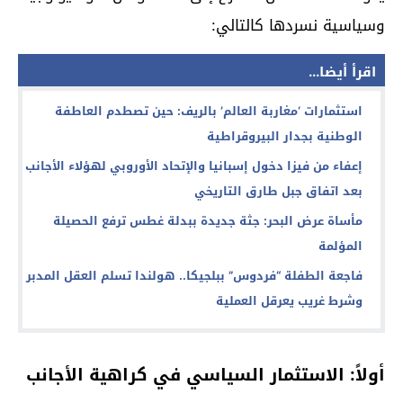
وسياسية نسردها كالتالي:
اقرأ أيضا...
استثمارات ‘مغاربة العالم’ بالريف: حين تصطدم العاطفة
الوطنية بجدار البيروقراطية
إعفاء من فيزا دخول إسبانيا والإتحاد الأوروبي لهؤلاء الأجانب
بعد اتفاق جبل طارق التاريخي
مأساة عرض البحر: جثة جديدة ببدلة غطس ترفع الحصيلة
المؤلمة
فاجعة الطفلة “فردوس” ببلجيكا.. هولندا تسلم العقل المدبر
وشرط غريب يعرقل العملية
أولاً: الاستثمار السياسي في كراهية الأجانب