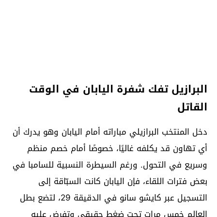
البرازيل تفك شفرة اليابان في الوقت
القاتل
دخل المنتخب البرازيلي مباراته أمام اليابان وهو يدرك أن
أي تهاون قد يكلفه غاليًا، خصوصًا أمام خصم منظم
وسريع في التحول. ورغم السيطرة النسبية للسامبا في
بعض فترات اللقاء، فإن اليابان كانت السبّاقة إلى
التسجيل عبر كايشو سانو في الدقيقة 29، لتضع بطل
العالم خمس مرات تحت ضغط حقيقي وتفرض عليه