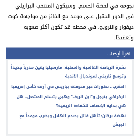
نجومه في لحظة الحسم. وسيكون المنتخب البرازيلي
في الدور المقبل على موعد مع الفائز من مواجهة كوت
ديفوار والنرويج، في محطة قد تكون أكثر صعوبة
وتعقيدًا.
اقرأ أيضا...
نشرة الرياضة العالمية والمحلية: مارسيليا يعين مدرباً جديداً
وتوسع تاريخي لمونديال الأندية
المغرب.. تطورات غير متوقعة بباريس في أزمة كأس إفريقيا
الركراكي يترجل و”ابن الريف” وهبي يتسلم المشعل.. هل
هي بداية الإنصاف للكفاءة الريفية؟
نهضة بركان: تأهل قاتل يصدم الهلال ويضرب موعداً مع
الجيش