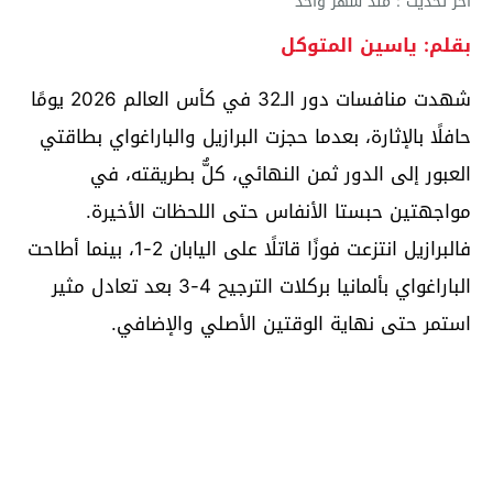
آخر تحديث : منذ شهر واحد
بقلم: ياسين المتوكل
شهدت منافسات دور الـ32 في كأس العالم 2026 يومًا
حافلًا بالإثارة، بعدما حجزت البرازيل والباراغواي بطاقتي
العبور إلى الدور ثمن النهائي، كلٌّ بطريقته، في
مواجهتين حبستا الأنفاس حتى اللحظات الأخيرة.
فالبرازيل انتزعت فوزًا قاتلًا على اليابان 2-1، بينما أطاحت
الباراغواي بألمانيا بركلات الترجيح 4-3 بعد تعادل مثير
استمر حتى نهاية الوقتين الأصلي والإضافي.