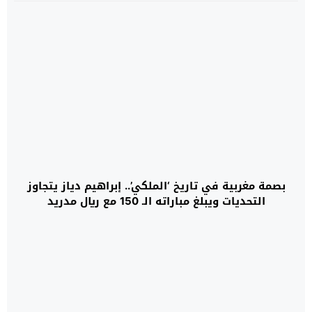
بصمة مغربية في تاريخ ‘الملكي’.. إبراهيم دياز يتجاوز
التحديات ويبلغ مباراته الـ 150 مع ريال مدريد