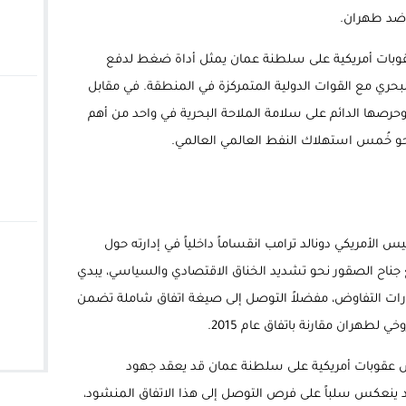
 ضد طهران.
قوبات أمريكية على سلطنة عمان يمثل أداة ضغط لدفع
البحري مع القوات الدولية المتمركزة في المنطقة. في مقابل
وحرصها الدائم على سلامة الملاحة البحرية في واحد من أهم
 نحو خُمس استهلاك النفط العالمي العالمي.
الأمريكي دونالد ترامب انقساماً داخلياً في إدارته حول
فع جناح الصقور نحو تشديد الخناق الاقتصادي والسياسي، يبدي
مسارات التفاوض، مفضلاً التوصل إلى صيغة اتفاق شاملة تضمن
ي لطهران مقارنة باتفاق عام 2015.
رض عقوبات أمريكية على سلطنة عمان قد يعقد جهود
د ينعكس سلباً على فرص التوصل إلى هذا الاتفاق المنشود،