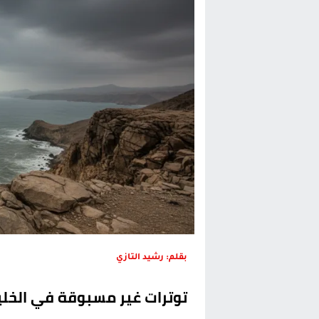
الحكومة الإسبانية تعلن عن ميزانية استثنائية بقيمة 25 مليون
قطاع نقل البضائع بالمغرب يلوح بإض
حريق بالمركب التجاري بالناظور يثير
زيادة تسعيرة النقل بالحسيمة تضع 
بقلم: رشيد التازي
توترات غير مسبوقة في الخلي