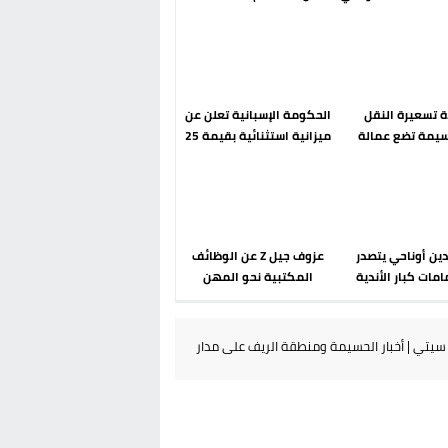
رحلة ما بعد مضيان
إسباني؟ عودة مايوركا تفتح
أسئلة ثقيلة
دة تسعيرة النقل
الحكومة الإسبانية تعلن عن
سيمة تضع عمالة
ميزانية استثنائية بقيمة 25
م تحت مجهر مطالب
مليون يورو لرعاية القاصرين
الشارع
في سبتة
دين أوناحي يتصدر
عزوف جيل Z عن الوظائف
مات كبار الأندية
المكتبية نحو المهن
انية في الميركاتو
الحرفية: تحول اجتماعي
الصيفي
يسائل نجاعة السياسات
العمومية بالمغرب
يتي | أخبار الحسيمة ومنطقة الريف على مدار