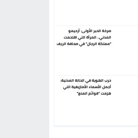
إسبانيا الإنسحاب من حزب الناتو
فورا
صرخة الحبر الأولى: أرحيمو
المدني.. المرأة التي اقتحمت
“مملكة الرجال” في صحافة الريف
قبل 90 عاماً
حرب الهوية في الحالة المدنية:
أجمل الأسماء الأمازيغية التي
هزمت “قوائم المنع”