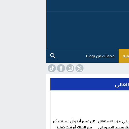
لية
محطات من يومنا
العالي
ريخي بحزب الاستقلال
هل قطع أخنوش عطلته بأمر
ة: محمد الحموداني
من الملك أم تحت ضغط