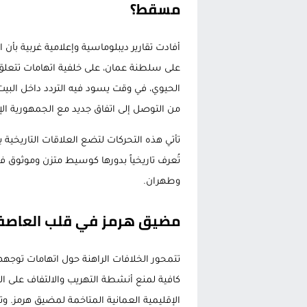
مسقط؟
أفادت تقارير ديبلوماسية وإعلامية غربية بأن 
على سلطنة عمان، على خلفية اتهامات تتعلق
الحيوي، في وقت يسود فيه التردد داخل البيت
من التوصل إلى اتفاق جديد مع الجمهورية الإسل
تأتي هذه التحركات لتضع العلاقات التاريخ
تُعرف تاريخياً بدورها كوسيط متزن وموثوق ف
وطهران.
مضيق هرمز في قلب العاصفة
تتمحور الخلافات الراهنة حول اتهامات توجه
كافية لمنع أنشطة التهريب والالتفاف على ال
الإقليمية العمانية المتاخمة لمضيق هرمز. وت