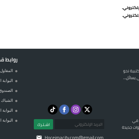
لكتروني.
لكتروني.
روابط ق
المكتبية نحو
المقاول 
يسائل...
البوابة 
الصندوق
الشباك ا
البوابة 
 في
البوابة 
اشـتـرك
ات جديدة
Hoceimacity.com@gmail.com