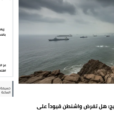
يبدأ م
 يورو لرعاية القاصرين في سبتة
راب وطني جراء ارتفاع أسعار الوقود
 حالة استنفار أمني والوقاية المدنية تتدخل
زيا
بالح
عمالة الإقليم تحت مجهر مطالب الشارع
الإقلي
عز ال
اهتما
الإسب
حسيمة س
الساعة
ج: هل تفرض واشنطن قيوداً على