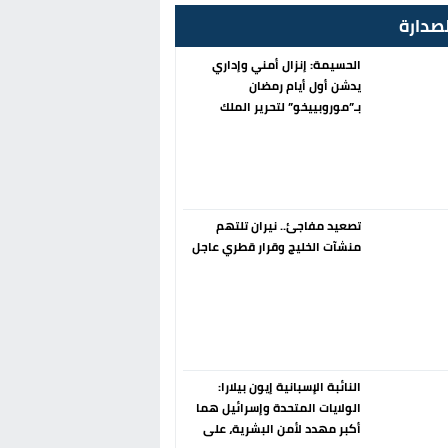
صدارة
الحسيمة: إنزال أمني وإداري
يدشن أول أيام رمضان
بـ”موروبييخو” لتحرير الملك
العمومي
تصعيد مفاجئ.. نيران تلتهم
منشآت الخليج وقرار قطري عاجل
النائبة الإسبانية إيون بيلارا:
الولايات المتحدة وإسرائيل هما
أكبر مهدد لأمن البشرية، على