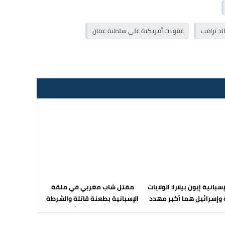
لد ترامب
عقوبات أمريكية على سلطنة عمان
إسبانية إيون بيلارا: الولايات
مقتل شاب مغربي في ملقة
 وإسرائيل هما أكبر مهدد
الإسبانية بطعنة قاتلة والشرطة
رية، على إسبانيا الإنسحاب
تفتح تحقيقاً
ن حزب الناتو فورا