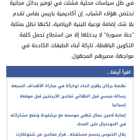
في ظل سياسات محلية فشلت في توفير بدائل مجانية
تحتضن هؤلاء الشباب. إن أكاديمية باريس بفاس تقدم
بلا شك إضافة نوعية للبنية الرياضية، لكنها تظل بمثابة
“جنة مسورة” لا يدخلها إلا من استطاع تحمل كلفة
التكوين الباهظة، تاركة أبناء الطبقات الكادحة في
مواجهة مصيرهم المجهول.
اقرأ أيضا...
نهضة بركان يهزم اتحاد تواركة في مباراة الأهداف السبعة
رسالة ميسي قبل النهائي تفاجئ الأرجنتين قبل موقعة
إسبانيا
إصابة لامين جمال تنهي موسمه مع برشلونة وتضع مشاركته
في المونديال على المحك
بلال الخنوس يحسم مستقبله.. قرار مفاجئ من شتوتغارت