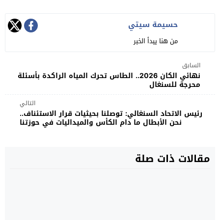
حسيمة سيتي
من هنا يبدأ الخبر
السابق
نهائي الكان 2026.. الطاس تحرك المياه الراكدة بأسئلة
محرجة للسنغال
التالي
رئيس الاتحاد السنغالي: توصلنا بحيثيات قرار الاستئناف..
نحن الأبطال ما دام الكأس والميداليات في حوزتنا
مقالات ذات صلة