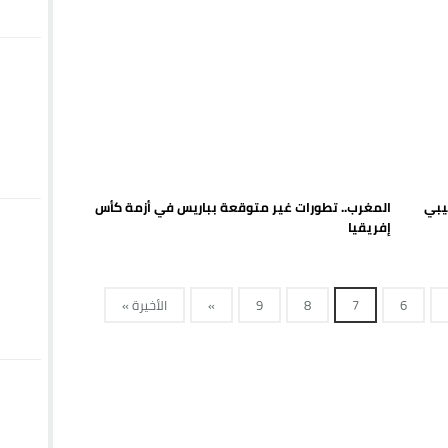
وتسيبي
المغرب.. تطورات غير متوقعة بباريس في أزمة كأس
إفريقيا
6
7
8
9
»
الأخيرة »