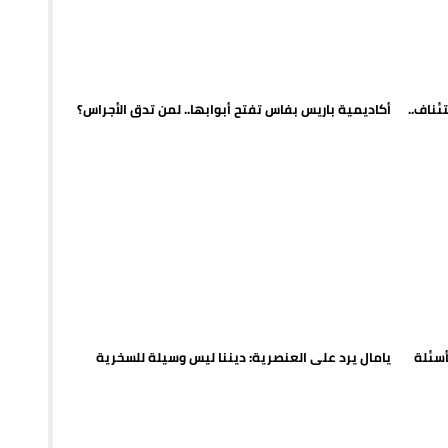
يمة: محمد الحموداني يبدأ مرحلة ما بعد مضيان
تح مضيق هرمز يدفع أسعار النفط للتراجع
 يورو لرعاية القاصرين في سبتة
ئناف..
أكاديمية باريس بفاس تفتح أبوابها.. لمن تدق الأجراس؟
راب وطني جراء ارتفاع أسعار الوقود
ة بأسئلة
يامال يرد على العنصرية: ديننا ليس وسيلة للسخرية