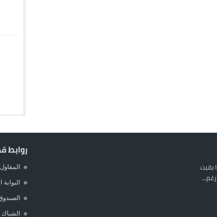
روابط ق
 بقيت
المقاول 
غم...
البوابة 
الصندوق
الشباك ا