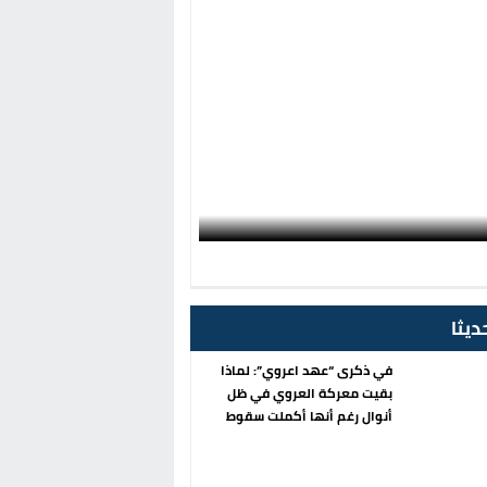
ديثا
في ذكرى “عهد اعروي”: لماذا
بقيت معركة العروي في ظل
أنوال رغم أنها أكملت سقوط
المشروع العسكري الإسباني في
الريف؟