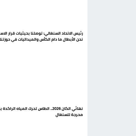
تغيير تاريخي بحزب الاستقلال بالحس
اتفاق وشيك بين واشنطن وطهران لف
الحكومة الإسبانية تعلن عن ميزانية استثنائية بقيمة 25 مليون
رئيس الاتحاد السنغالي: توصلنا بحيثيات قرار الاست
نحن الأبطال ما دام الكأس والميداليات في حوزتنا
قطاع نقل البضائع بالمغرب يلوح بإض
نهائي الكان 2026.. الطاس تحرك المياه الراكد
محرجة للسنغال