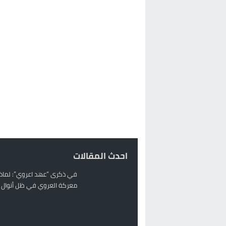
احدث المقالات
في ذكرى “عهد اعروي”: لماذا
معركة العروي في ظل أنوال ر