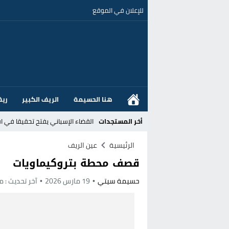
للإعلان في الموقع
هنا الحسيمة
الريف الكبير
ريف
أخر المستجدات
القضاء الإسباني يفتح تحقيقا في ا
هل قطع أخنوش عطلته بأمر من المل
الرئيسية
عين الريف
قصف محطة بتروكيماويات
عز الدين أوناحي يتصدر اهتمامات كبا
حسيمة سيتي
19 مارس 2026
آخر تحديث :
منذ
تغيير تاريخي بحزب الاستقلال بالحس
اتفاق وشيك بين واشنطن وطهران لف
الحكومة الإسبانية تعلن عن ميزانية استثنائية بقيمة 25 مليون