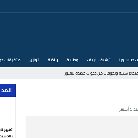
 دياسبورا
أرشيف الريف
وطنية
رياضة
توازن
متفرقات دو
قتحام سبتة وتخوفات من دعوات جديدة للعبور
ك أم تحت ضغط إسباني؟ عودة مايوركا تفتح أسئلة ثقيلة
المد 
ر الأندية الإسبانية في الميركاتو الصيفي
 5 أشهر
يمة: محمد الحموداني يبدأ مرحلة ما بعد مضيان
تح مضيق هرمز يدفع أسعار النفط للتراجع
تغيير تا
 يورو لرعاية القاصرين في سبتة
بالحسيم