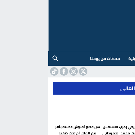
لية
محطات من يومنا
العالي
ريخي بحزب الاستقلال
هل قطع أخنوش عطلته بأمر
ة: محمد الحموداني
من الملك أم تحت ضغط