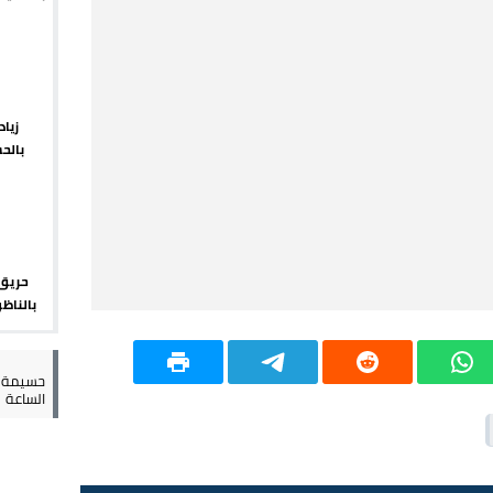
يبدأ م
راب وطني جراء ارتفاع أسعار الوقود
 حالة استنفار أمني والوقاية المدنية تتدخل
عمالة الإقليم تحت مجهر مطالب الشارع
زيا
بالح
 حين يهرب المواطن ويصطاف المسؤول
الإقلي
حريق 
بالناظو
أمني 
حسيمة س
الساعة