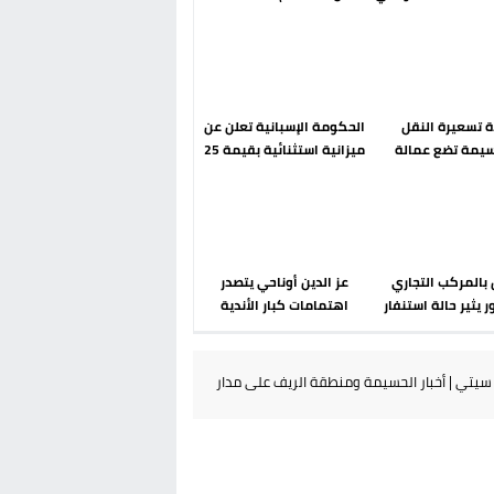
رحلة ما بعد مضيان
إسباني؟ عودة مايوركا تفتح
أسئلة ثقيلة
دة تسعيرة النقل
الحكومة الإسبانية تعلن عن
سيمة تضع عمالة
ميزانية استثنائية بقيمة 25
م تحت مجهر مطالب
مليون يورو لرعاية القاصرين
الشارع
في سبتة
بالمركب التجاري
عز الدين أوناحي يتصدر
ر يثير حالة استنفار
اهتمامات كبار الأندية
والوقاية المدنية
الإسبانية في الميركاتو
تتدخل
الصيفي
يتي | أخبار الحسيمة ومنطقة الريف على مدار