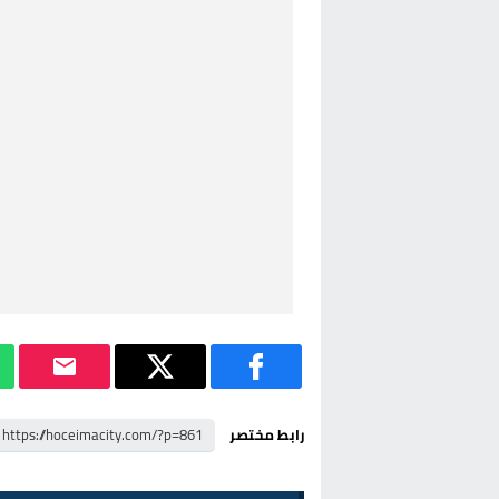
قطاع نقل البضائع بالمغرب يلوح بإض
حريق بالمركب التجاري بالناظور يثير
زيادة تسعيرة النقل بالحسيمة تضع 
بين أمواج سبتة وشواطئ مايوركا:
رابط مختصر