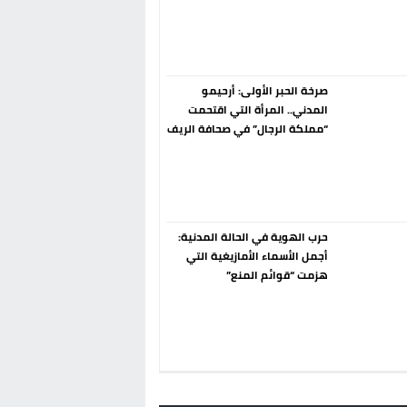
إسبانيا الإنسحاب من حزب الناتو
فورا
صرخة الحبر الأولى: أرحيمو
المدني.. المرأة التي اقتحمت
“مملكة الرجال” في صحافة الريف
قبل 90 عاماً
حرب الهوية في الحالة المدنية:
أجمل الأسماء الأمازيغية التي
هزمت “قوائم المنع”