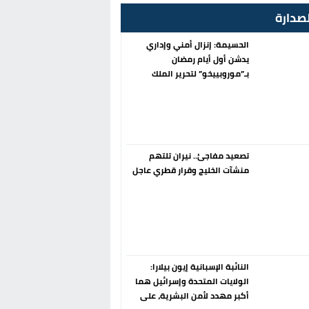
صدارة
الحسيمة: إنزال أمني وإداري
يدشن أول أيام رمضان
بـ”موروبييخو” لتحرير الملك
العمومي
تصعيد مفاجئ.. نيران تلتهم
منشآت الخليج وقرار قطري عاجل
النائبة الإسبانية إيون بيلارا:
الولايات المتحدة وإسرائيل هما
أكبر مهدد لأمن البشرية، على