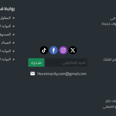
روابط ق
 في
المقاول 
ات جديدة
البوابة 
الصندوق
الشباك ا
البوابة 
ن الملك
البوابة 
اشـتـرك
Hoceimacity.com@gmail.com
ات كبار
تو الصيفي