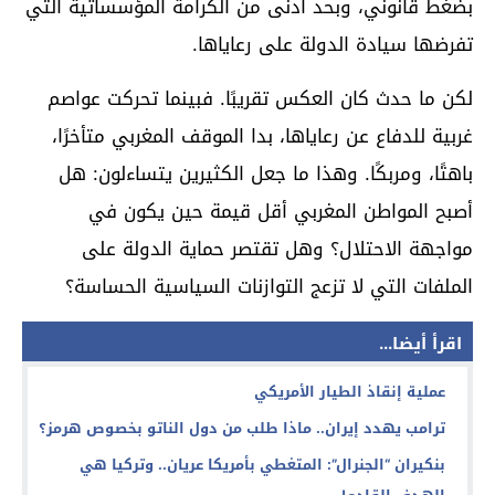
بضغط قانوني، وبحد أدنى من الكرامة المؤسساتية التي
تفرضها سيادة الدولة على رعاياها.
لكن ما حدث كان العكس تقريبًا. فبينما تحركت عواصم
غربية للدفاع عن رعاياها، بدا الموقف المغربي متأخرًا،
باهتًا، ومربكًا. وهذا ما جعل الكثيرين يتساءلون: هل
أصبح المواطن المغربي أقل قيمة حين يكون في
مواجهة الاحتلال؟ وهل تقتصر حماية الدولة على
الملفات التي لا تزعج التوازنات السياسية الحساسة؟
اقرأ أيضا...
عملية إنقاذ الطيار الأمريكي
ترامب يهدد إيران.. ماذا طلب من دول الناتو بخصوص هرمز؟
بنكيران “الجنرال”: المتغطي بأمريكا عريان.. وتركيا هي