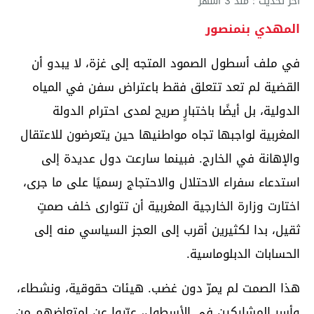
آخر تحديث : منذ 3 أشهر
المهدي بنمنصور
في ملف أسطول الصمود المتجه إلى غزة، لا يبدو أن
القضية لم تعد تتعلق فقط باعتراض سفن في المياه
الدولية، بل أيضًا باختبارٍ صريح لمدى احترام الدولة
المغربية لواجبها تجاه مواطنيها حين يتعرضون للاعتقال
والإهانة في الخارج. فبينما سارعت دول عديدة إلى
استدعاء سفراء الاحتلال والاحتجاج رسميًا على ما جرى،
اختارت وزارة الخارجية المغربية أن تتوارى خلف صمتٍ
ثقيل، بدا لكثيرين أقرب إلى العجز السياسي منه إلى
الحسابات الدبلوماسية.
هذا الصمت لم يمرّ دون غضب. هيئات حقوقية، ونشطاء،
وأسر المشاركين في الأسطول، عبّروا عن امتعاضهم من