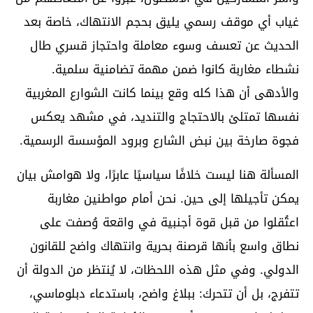
غياب أي موقف رسمي يليق بحجم الانتهاك، خاصة بعد
الحديث عن تعسف وسوء معاملة واحتجاز قسري طال
نشطاء مغاربة كانوا ضمن مهمة تضامنية سلمية.
والأدهى أن هذا كله وقع بينما كانت الشوارع المغربية
نفسها تمتلئ بالاحتجاج والتنديد، في مشهد يعكس
فجوة صارخة بين نبض الشارع وبرود المؤسسة الرسمية.
المسألة هنا ليست خلافًا سياسيًا عابرًا، ولا هوامش بيان
يمكن تأجيلها إلى حين. نحن أمام مواطنين مغاربة
اعتُقلوا من قبل قوة أجنبية في واقعة وُصفت على
نطاق واسع بأنها قرصنة بحرية وانتهاك واضح للقانون
الدولي. وفي مثل هذه اللحظات، لا يُنتظر من الدولة أن
تتفرج، بل أن تتحرك: ببلاغ واضح، باستدعاء دبلوماسي،