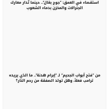
استقصاء في العمق: “جوج بغال”.. حينما تُدار معارك
الجنرالات والمخزن بدماء الشعوب
من “فتح أبواب الجحيم” لـ “إبرام هدنة”.. ما الذي يريده
ترامب فعلاً، وهل تولد الصفقة من رحم النار؟