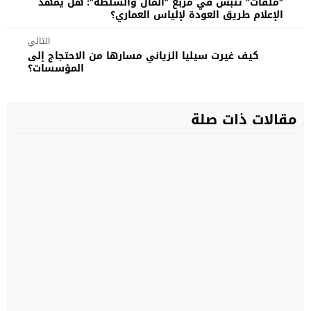
"ملفات" تنبش في مربع "المال والسلطة": هل يمهد
الإعلام طريق العودة لإلياس العماري؟
التالي
كيف غيرت سيليا الزياني مسارها من الاحتجاج إلى
المؤسسات؟
مقالات ذات صلة