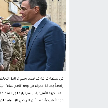
تغيير تاريخي بحزب الاستقلال بالحس
اتفاق وشيك بين واشنطن وطهران لف
الحكومة الإسبانية تعلن عن ميزانية استثنائية بقيمة 25 مليون
قطاع نقل البضائع بالمغرب يلوح بإض
في لحظة فارقة قد تعيد رسم خرائط التحالفات
رافعةً بطاقة حمراء في وجه “العم سام”. بي
العسكرية الأمريكية-الإسرائيلية لجر المنطق
موقفاً تاريخياً، معلناً أن الأراضي الإسبان