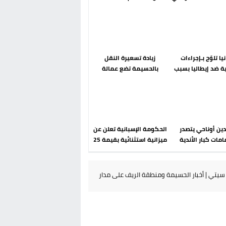
رحلة ما بعد مضيان
إسباني؟ عودة مايوركا تفتح
أسئلة ثقيلة
يا تلوّح بـإجراءات
زيادة تسعيرة النقل
ة ضد إيطاليا بسبب
بالحسيمة تضع عمالة
 الحدودية في فضاء
الإقليم تحت مجهر مطالب
شنغن
الشارع
دين أوناحي يتصدر
الحكومة الإسبانية تعلن عن
مات كبار الأندية
ميزانية استثنائية بقيمة 25
انية في الميركاتو
مليون يورو لرعاية القاصرين
الصيفي
في سبتة
يتي | أخبار الحسيمة ومنطقة الريف على مدار