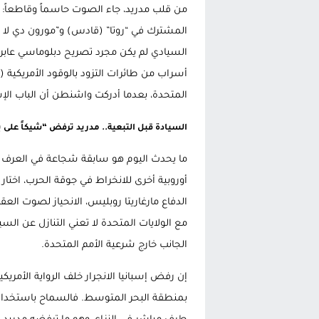
من قلب مدريد، جاء الصوت حاسماً وقاطعاً:
المشترك في “روتا” (قادس) و”مورون دي لا فر
السيادي لم يكن مجرد تصريح دبلوماسي عابر، 
المتحدة، بعدما أدركت واشنطن أن الباب الإس
السيادة قبل التبعية.. مدريد ترفض “شيكاً عل
ما يحدث اليوم هو سابقة شجاعة في العرف ا
أوروبية أخرى للانخراط في جوقة الحرب، اختار
الدفاع مارغاريتا روبليس، الانحياز لصوت العقل
مع الولايات المتحدة لا تعني التنازل عن السي
الجانب خارج شرعية الأمم المتحدة.
إن رفض إسبانيا الانجرار خلف الرواية الأمري
بمنطقة البحر المتوسط. فالسماح باستخدام ال