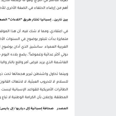
طرف مباشر في النزاع، وهو ما ترفضه مدريد 
أهم من إرضاء الحلفاء في الضفة الأخرى لل
بين نارين.. إسبانيا تختار طريق “اللاءات” الصع
في اعتقادي، ومما لا شك فيه، أن هذا الموقف
متمايزة بدأت تتبلور بوضوح في السنوات الأ
الغربية العمياء. سانشيز، الذي أدان بوضوح 
دولي أكثر عدائية وغموضاً”، يضع بلاده اليوم 
الغاشمة الذي يريد فرض أمر واقع بالنار والبار
وبينما تحاول واشنطن تبرير هجماتها تحت ذري
للسلام: لا للحروب العبثية، لا لانتهاك القان
الطائرات الأمريكية للقواعد الإسبانية ليست
المطلقة، وإعلان بأن الكرامة الوطنية لا تبا
المصدر
صحافة إسبانية (إل دياريو / إل بايس)