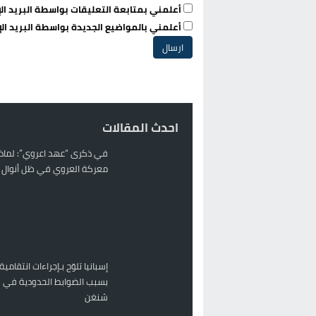
أعلمني بمتابعة التعليقات بواسطة البريد الإ
أعلمني بالمواضيع الجديدة بواسطة البريد الإ
احدث المقالات
في ذكرى “عهد اعروي”: لماذا
معركة العروي في ظل أنوال ر
إسبانيا تلوّح بـإجراءات انتقامية
بسبب الضوابط الحدودية في 
شنغن