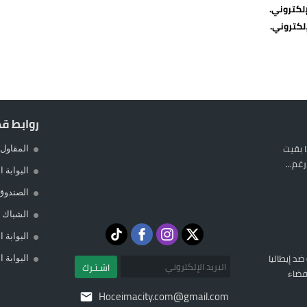
لكتروني.
لكتروني.
روابط ق
 بقيت
المقاول 
غم...
البوابة 
الصندوق
الشباك ا
البوابة 
 ضد إيطاليا
البوابة 
اشـتـرك
فضاء
Hoceimacity.com@gmail.com