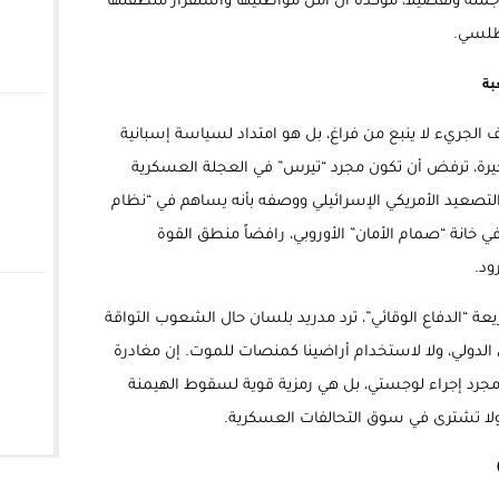
جملة وتفصيلاً، مؤكدة أن أمن مواطنيها واستقرار منطقتها
أطلسي.
بة
 الجريء لا ينبع من فراغ، بل هو امتداد لسياسة إسبانية
خيرة، ترفض أن تكون مجرد “تيرس” في العجلة العسكرية
التصعيد الأمريكي الإسرائيلي ووصفه بأنه يساهم في “نظام
في خانة “صمام الأمان” الأوروبي، رافضاً منطق القوة
ود.
عة “الدفاع الوقائي”، ترد مدريد بلسان حال الشعوب التواقة
ون الدولي، ولا لاستخدام أراضينا كمنصات للموت. إن مغادرة
 مجرد إجراء لوجستي، بل هي رمزية قوية لسقوط الهيمنة
ع ولا تشترى في سوق التحالفات العسكرية.