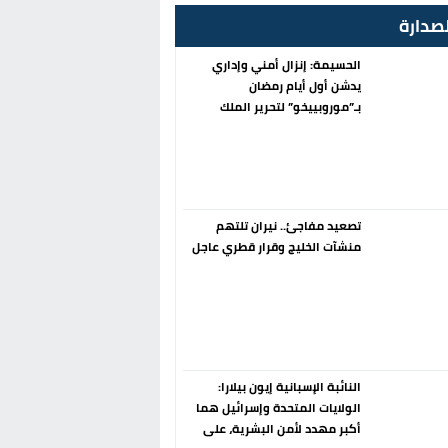
صدارة
الحسيمة: إنزال أمني وإداري
يدشن أول أيام رمضان
بـ”موروبييخو” لتحرير الملك
العمومي
تصعيد مفاجئ.. نيران تلتهم
منشآت الخليج وقرار قطري عاجل
النائبة الإسبانية إيون بيلارا:
الولايات المتحدة وإسرائيل هما
أكبر مهدد لأمن البشرية، على