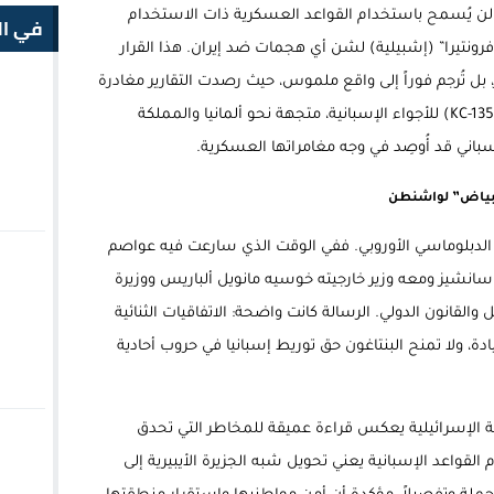
 لن يُسمح باستخدام القواعد العسكرية ذات الاستخدام
في ال
ونتيرا” (إشبيلية) لشن أي هجمات ضد إيران. هذا القرار
بل تُرجم فوراً إلى واقع ملموس، حيث رصدت التقارير مغادرة
أسراب من طائرات التزود بالوقود الأمريكية (KC-135) للأجواء الإسبانية، متجهة نحو ألمانيا والمملكة
باني قد أُوصِد في وجه مغامراتها العسكرية.
ى بياض” لواشنطن
لدبلوماسي الأوروبي. ففي الوقت الذي سارعت فيه عواصم
 سانشيز ومعه وزير خارجيته خوسيه مانويل ألباريس ووزيرة
 والقانون الدولي. الرسالة كانت واضحة: الاتفاقيات الثنائية
ادة، ولا تمنح البنتاغون حق توريط إسبانيا في حروب أحادية
كية الإسرائيلية يعكس قراءة عميقة للمخاطر التي تحدق
قواعد الإسبانية يعني تحويل شبه الجزيرة الأيبيرية إلى