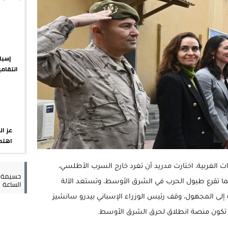
يبدأ م
يمة: محمد الحموداني يبدأ مرحلة ما بعد مضيان
تح مضيق هرمز يدفع أسعار النفط للتراجع
 يورو لرعاية القاصرين في سبتة
إسبان
انتقامي
راب وطني جراء ارتفاع أسعار الوقود
الضوابط
عز ال
اهتما
الإسب
 الغربية، اختارت مدريد أن تغرد خارج السرب الأطلسي،
حسيمة س
الساعة
نما تقرع طبول الحرب في الشرق الأوسط، وتستعد الآلة
ة إلى المجهول، وقف رئيس الوزراء الإسباني بيدرو سانشيز
ية لن تكون منصة انطلاق لحرق الشرق الأوسط.