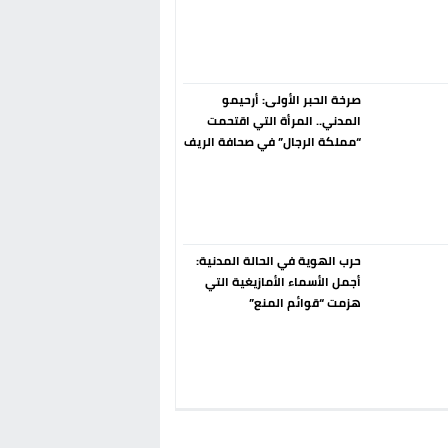
إسبانيا الإنسحاب من حزب الناتو
فورا
صرخة الحبر الأولى: أرحيمو
المدني.. المرأة التي اقتحمت
“مملكة الرجال” في صحافة الريف
قبل 90 عاماً
حرب الهوية في الحالة المدنية:
أجمل الأسماء الأمازيغية التي
هزمت “قوائم المنع”