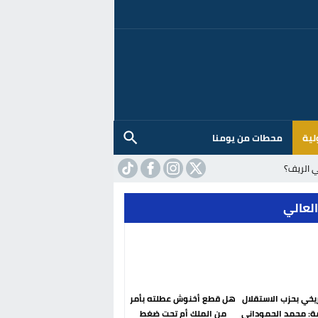
لية
محطات من يومنا
 الريف؟
العالي
ريخي بحزب الاستقلال
هل قطع أخنوش عطلته بأمر
ة: محمد الحموداني
من الملك أم تحت ضغط