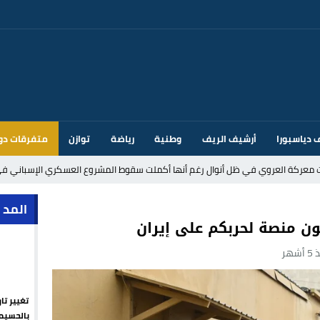
 دياسبورا
أرشيف الريف
وطنية
رياضة
توازن
متفرقات دو
ت معركة العروي في ظل أنوال رغم أنها أكملت سقوط المشروع العسكري الإسباني في
د إيطاليا بسبب الضوابط الحدودية في فضاء شنغن
المد 
ون منصة لحربكم على إيران
أشهر
قتحام سبتة وتخوفات من دعوات جديدة للعبور
ك أم تحت ضغط إسباني؟ عودة مايوركا تفتح أسئلة ثقيلة
تغيير تا
ر الأندية الإسبانية في الميركاتو الصيفي
بالحسيم