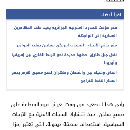
اقرأ أيضا...
فتح مؤقت للحدود المغربية الجزائرية يعيد ملف المهاجرين
المغاربة إلى الواجهة
مقر خاتم الأنبياء.. انسحاب أمريكي مفاجئ يقلب الموازين
نفق جبل طارق: خطوة جديدة نحو الربط القاري بين إفريقيا
وأوروبا
اتفاق وشيك بين واشنطن وطهران لفتح مضيق هرمز يدفع
أسعار النفط للتراجع
يأتي هذا التصعيد في وقت تعيش فيه المنطقة على
صفيح ساخن، حيث تتشابك الملفات الأمنية مع الأزمات
السياسية. استهداف منطقة ديمونة، التي تعتبر رمزا