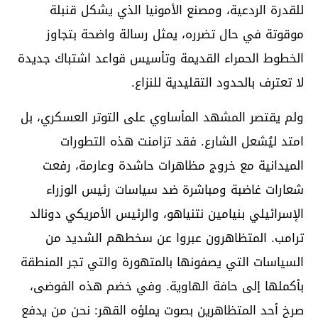
للقدرة الردعية، ومصنع الأمونيا الذي يشكل قنبلة
موقوتة في حال تضرره، يمثل رسالة واضحة بتجاوز
الخطوط الحمراء القديمة وتأسيس قواعد اشتباك جديدة
لا تعترف بالحدود التقليدية للنزاع.
ولم يقتصر المشهد المأساوي على التوتر العسكري، بل
امتد ليُشعل الشارع. فقد تزامنت هذه التطورات
الميدانية مع خروج مظاهرات حاشدة وعارمة، رفعت
شعارات غاضبة ومباشرة ضد سياسات رئيس الوزراء
الإسرائيلي بنيامين نتنياهو، والرئيس الأمريكي دونالد
ترامب. المتظاهرون عبروا عن سخطهم الشديد من
السياسات التي يصفونها بالمتهورة والتي تجر المنطقة
بأكملها إلى حافة الهاوية. وفي خضم هذه الفوضى،
صرخ أحد المتظاهرين بصوت يملؤه القهر: نحن من يدفع