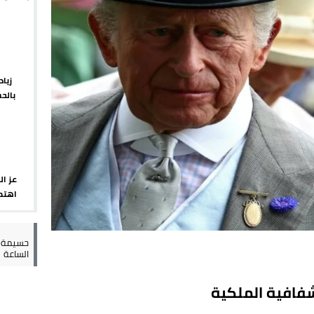
يبدأ م
 يورو لرعاية القاصرين في سبتة
راب وطني جراء ارتفاع أسعار الوقود
 حالة استنفار أمني والوقاية المدنية تتدخل
زيا
بالح
عمالة الإقليم تحت مجهر مطالب الشارع
الإقلي
عز ال
اهتما
الإسب
حسيمة س
الساعة
فافية الملكية