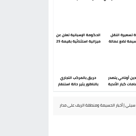
رحلة ما بعد مضيان
إسباني؟ عودة مايوركا تفتح
أسئلة ثقيلة
دة تسعيرة النقل
الحكومة الإسبانية تعلن عن
سيمة تضع عمالة
ميزانية استثنائية بقيمة 25
م تحت مجهر مطالب
مليون يورو لرعاية القاصرين
الشارع
في سبتة
دين أوناحي يتصدر
حريق بالمركب التجاري
مات كبار الأندية
بالناظور يثير حالة استنفار
انية في الميركاتو
أمني والوقاية المدنية
الصيفي
تتدخل
يتي | أخبار الحسيمة ومنطقة الريف على مدار