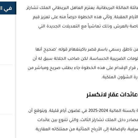
في ال
ة المالكة البريطانية، يعتزم العاهل البريطاني الملك تشارلز
لأيام المقبلة. وتأتي هذه الخطوة حرصاً منه على تعزيز قيم
اصة بالعرش، وذلك تماشياً مع التعديلات الجديدة التي
عن ناطق رسمي باسم قصر باكينغهام قوله: ‘صحيح أنها
علومات الضريبية الحساسة، لكن صاحب الجلالة سبق له أن
 أن قرار الإقدام على هذه الخطوة جاء بطلب صريح ومباشر من
رة الشؤون الملكية.
عائدات عقار لانكستر
ومن المرتقب نشر الإقرارات الضريبية الخاصة بالسنة المالية 2024-2025 في غضون أيام قليلة. ويتوقع أن
در دخل الملك تشارلز الثالث، والتي تتنوع بين عائدات
فية، بالإضافة إلى الأرباح المتأتية من ممتلكاته العقارية