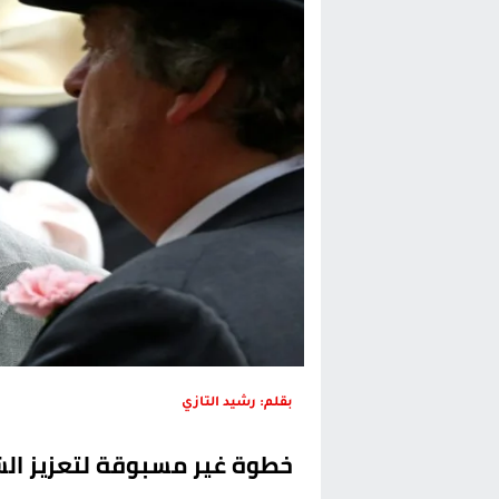
الحكومة الإسبانية تعلن عن ميزانية استثنائية بقيمة 25 مليون
قطاع نقل البضائع بالمغرب يلوح بإض
حريق بالمركب التجاري بالناظور يثير
زيادة تسعيرة النقل بالحسيمة تضع 
بقلم: رشيد التازي
خطوة غير مسبوقة لتعزيز الش