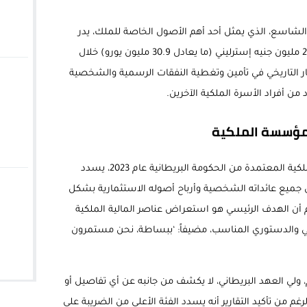
ر الشاسع، الذي يمثل أحد أهم الأصول الخاصة للملك، يدر
عائدات سنوية ضخمة بلغت قيمتها نحو 26.8 مليون جنيه إسترليني (ما يعادل 30.9 مليون يورو) خلال
قار التاريخي في تأمين وتغطية النفقات الرسمية والشخصية
 من أفراد الأسرة الملكية الآخرين.
لمؤسسة الملكية
وبموجب مذكرة التفاهم الخاصة بالضرائب الملكية المعتمدة من الحكومة البريطانية عام 2023، يسدد
 جميع عائداته الشخصية وأرباح أصوله الاستثمارية بشكل
أن الهدف الرئيسي هو استعراض عناصر المالية الملكية
ي والدستوري المناسب، مضيفاً: ‘ببساطة، نحن مستمرون
ام، ولي العهد البريطاني، لا يكشف من جانبه عن أي تفاصيل أو
م من تأكيد التقارير أنه يسدد الفئة الأعلى من الضريبة على