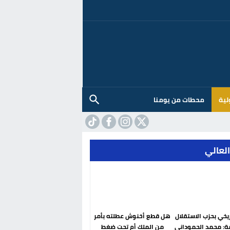
لية
محطات من يومنا
العالي
ريخي بحزب الاستقلال
هل قطع أخنوش عطلته بأمر
ة: محمد الحموداني
من الملك أم تحت ضغط