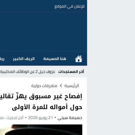
للإعلان في الموقع
هنا الحسيمة
الريف الكبير
ريف
أخر المستجدات
عزوف جيل Z عن الوظائف المكتبية نحو المهن الحرفية: تحول اجتماعي يسائل نجاعة السياسات العمومية بالمغرب
القضاء الإسباني يفتح تحقيقا في ا
الرئيسية
متفرقات دولية
إفصاح غير مسبوق يهزّ تقالي
هل قطع أخنوش عطلته بأمر من المل
حول أمواله للمرة الأولى
عز الدين أوناحي يتصدر اهتمامات كبا
حسيمة سيتي
21 يونيو 2026
آخر تحديث :
من
تغيير تاريخي بحزب الاستقلال بالحس
اتفاق وشيك بين واشنطن وطهران لف