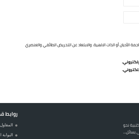
ة الأديان أو الذات الالهية. والابتعاد عن التحريض الطائفي والعنصري
لكتروني.
لكتروني.
روابط ق
المكتبية نحو
المقاول 
يسائل...
البوابة 