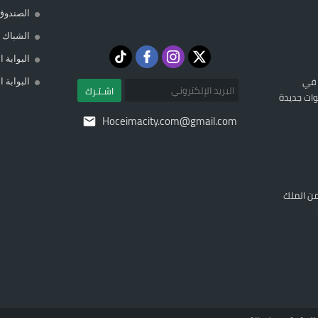
الصندوق
الشباك ا
البوابة 
 في
البوابة 
اشـتـرك
ات جديدة
Hoceimacity.com@gmail.com
ن الملك