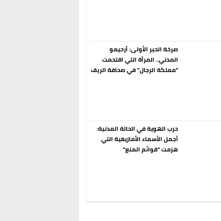
إسبانيا الإنسحاب من حزب الناتو
فورا
صرخة الحبر الأولى: أرحيمو
المدني.. المرأة التي اقتحمت
“مملكة الرجال” في صحافة الريف
قبل 90 عاماً
حرب الهوية في الحالة المدنية:
أجمل الأسماء الأمازيغية التي
هزمت “قوائم المنع”