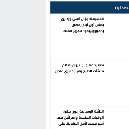
صدارة
الحسيمة: إنزال أمني وإداري
يدشن أول أيام رمضان
بـ”موروبييخو” لتحرير الملك
العمومي
تصعيد مفاجئ.. نيران تلتهم
منشآت الخليج وقرار قطري عاجل
النائبة الإسبانية إيون بيلارا:
الولايات المتحدة وإسرائيل هما
أكبر مهدد لأمن البشرية، على