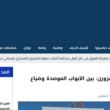
 دياسبورا
أرشيف الريف
وطنية
رياضة
توازن
متفرقات دو
ت معركة العروي في ظل أنوال رغم أنها أكملت سقوط المشروع العسكري الإسباني في
د إيطاليا بسبب الضوابط الحدودية في فضاء شنغن
المد 
ورن: بين الأبواب الموصدة وضياع
قتحام سبتة وتخوفات من دعوات جديدة للعبور
 شهرين
ك أم تحت ضغط إسباني؟ عودة مايوركا تفتح أسئلة ثقيلة
تغيير تا
ر الأندية الإسبانية في الميركاتو الصيفي
بالحسيم