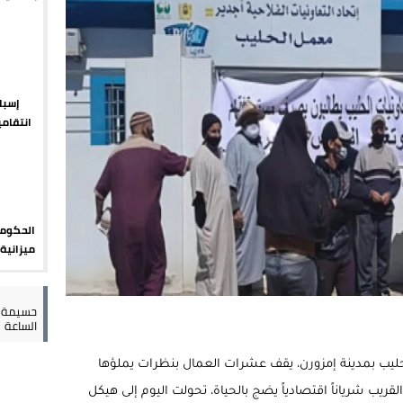
يبدأ م
يمة: محمد الحموداني يبدأ مرحلة ما بعد مضيان
تح مضيق هرمز يدفع أسعار النفط للتراجع
 يورو لرعاية القاصرين في سبتة
إسبان
انتقامي
راب وطني جراء ارتفاع أسعار الوقود
الضوابط
الحكومة
مليون ي
حسيمة س
الساعة
الحليب بمدينة إمزورن، يقف عشرات العمال بنظرات يملؤها
قريب شرياناً اقتصادياً يضج بالحياة، تحولت اليوم إلى هيكل