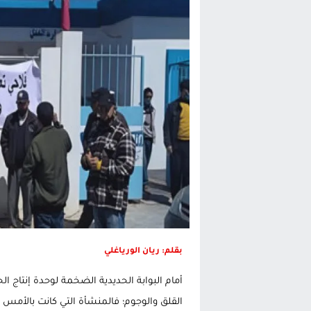
تغيير تاريخي بحزب الاستقلال بالحس
اتفاق وشيك بين واشنطن وطهران لف
الحكومة الإسبانية تعلن عن ميزانية استثنائية بقيمة 25 مليون
قطاع نقل البضائع بالمغرب يلوح بإض
بقلم: ريان الورياغلي
أمام البوابة الحديدية الضخمة لوحدة إنتاج 
القلق والوجوم؛ فالمنشأة التي كانت بالأمس ال