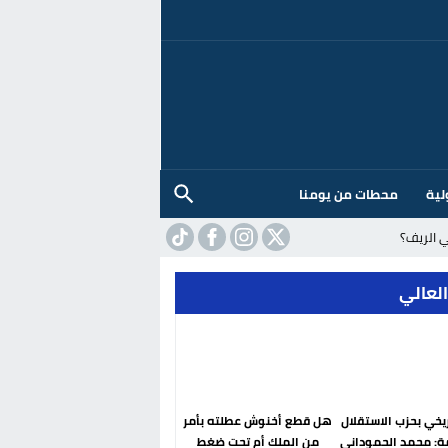
لية
محطات من يومنا
 الريف؟
العالي
ريخي بحزب الاستقلال
هل قطع أخنوش عطلته بأمر
ة: محمد الحموداني
من الملك أم تحت ضغط