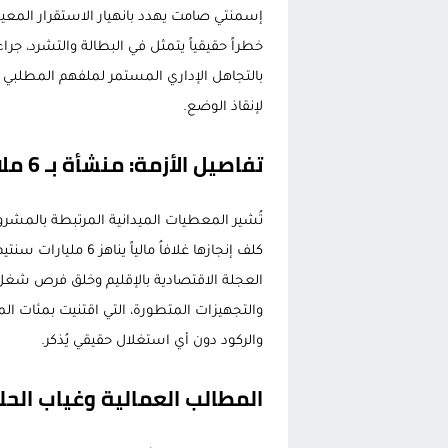
إسمنتي صامت يهدد بانهيار الاستقرار المع
خطراً حقيقياً يتمثل في البطالة والتشرد، جر
بالتجاهل الإداري المستمر لملفهم المطلبي و
لإنقاذ الوضع.
تفاصيل الأزمة: منشأة بـ 6 ملايير سنتيم تواجه التلف
تُشير المعطيات الميدانية المرتبطة بالمشرو
كلف إنجازها غلافاُ م
العجلة الاقتصادية بالإقليم وخلق فرص شغل م
والتجهيزات المتطورة، التي اقتنيت بمئات الم
والركود دون أي استغلال حقيقي يُذكر.
المطالب العمالية وغياب الحل