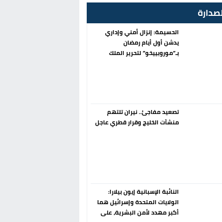
صدارة
الحسيمة: إنزال أمني وإداري
يدشن أول أيام رمضان
بـ”موروبييخو” لتحرير الملك
العمومي
تصعيد مفاجئ.. نيران تلتهم
منشآت الخليج وقرار قطري عاجل
النائبة الإسبانية إيون بيلارا:
الولايات المتحدة وإسرائيل هما
أكبر مهدد لأمن البشرية، على