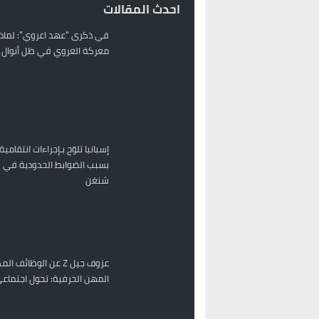
احدث المقالات
في ذكرى “عهد اعروي”: لماذا
معركة العروي في ظل أنوال ر
إسبانيا تلوّح بـإجراءات انتقامية
بسبب الضوابط الحدودية في 
شنغن
عزوف جيل Z عن الوظائف 
المهن الحرفية: تحول اجتماعي 