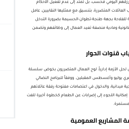
زقهم اليومي فحسب، بل تمتد إلى عدم تفعيل الأحكام
 العائلات المتضررة، بتنسيق مع ممثليها النقابيين، عامل
ية للفلاحة بجهة طنجة-تطوان-الحسيمة بضرورة التدخل
 قانونية ومادية منصفة تعيد العمال إلى وظائفهم وتضمن
ب قنوات الحوار
ق لحل الأزمة إدارياً، لوح العمال المتضررون بخوض سلسلة
ي يوليو وأغسطس المقبلين. ووفقاً للبرنامج النضالي
ة ميدانية، والدخول في اعتصامات مفتوحة رفقة عائلاتهم
ع إمكانية اللجوء إلى إضرابات عن الطعام كخطوة أخيرة للفت
المستمرة.
مة المشاريع العمومية