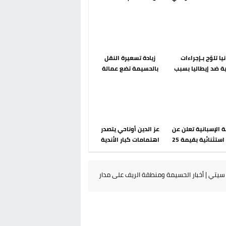
رحلة ما بعد مضيان
إسباني؟ عودة مايوركا تفتح
أسئلة ثقيلة
يا تلوّح بـإجراءات
زيادة تسعيرة النقل
ة ضد إيطاليا بسبب
بالحسيمة تضع عمالة
 الحدودية في فضاء
الإقليم تحت مجهر مطالب
شنغن
الشارع
 الإسبانية تعلن عن
عز الدين أوناحي يتصدر
ميزانية استثنائية بقيمة 25
اهتمامات كبار الأندية
ورو لرعاية القاصرين
الإسبانية في الميركاتو
في سبتة
الصيفي
يتي | أخبار الحسيمة ومنطقة الريف على مدار