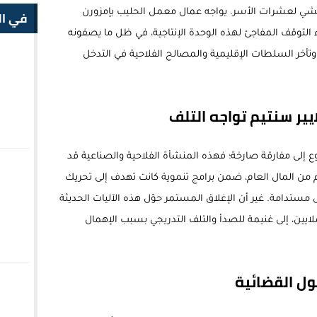
في ال
يشي لعشرات الأسر. يواجه عمال معمل الحليب بإمزورن
اء التوقف المفاجئ لهذه الوحدة الإنتاجية، في ظل ما يصفونه
تأخر السلطات الإقليمية والمصالح الفلاحية في التدخل
ع إلى مفارقة صارخة؛ فهذه المنشأة الفلاحية والصناعية قد
الياً يناهز 6 مليارات سنتيم من المال العام، ضمن برامج تنموية كانت تهدف إلى تحريك
ستدامة. غير أن الإغلاق المستمر حوّل هذه الآليات الحديثة
لايين، إلى غنيمة للصدأ والتلف التدريجي بسبب الإهمال
ول القضائية