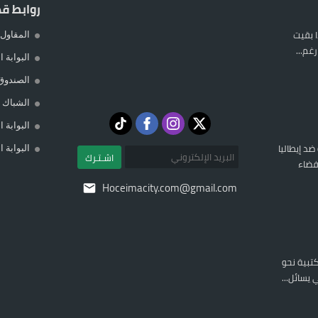
روابط ق
 بقيت
المقاول 
غم...
البوابة 
الصندوق
الشباك ا
البوابة 
 ضد إيطاليا
البوابة 
اشـتـرك
فضاء
Hoceimacity.com@gmail.com
المكتبية نحو
يسائل...