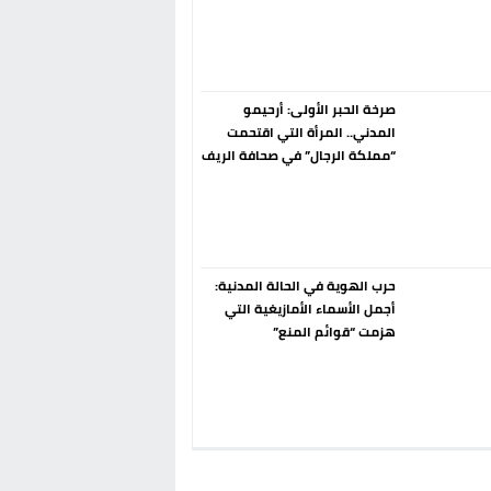
إسبانيا الإنسحاب من حزب الناتو
فورا
صرخة الحبر الأولى: أرحيمو
المدني.. المرأة التي اقتحمت
“مملكة الرجال” في صحافة الريف
قبل 90 عاماً
حرب الهوية في الحالة المدنية:
أجمل الأسماء الأمازيغية التي
هزمت “قوائم المنع”