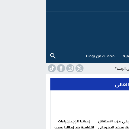
لية
محطات من يومنا
 الريف؟
العالي
ريخي بحزب الاستقلال
إسبانيا تلوّح بـإجراءات
ة: محمد الحموداني
انتقامية ضد إيطاليا بسبب