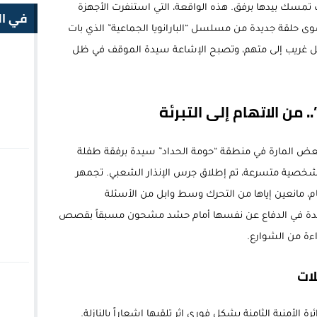
تمسك بيدها برفق. هذه الواقعة، التي استنفرت الأجهزة
في ال
وى حلقة جديدة من مسلسل “البارانويا الجماعية” الذي بات
كل غريب إلى متهم، وتصبح الإشاعة سيدة الموقف في ظل
 من الاتهام إلى التبرئة
بعض المارة في منطقة “حومة الحداد” سيدة برفقة طفلة
 شخصية متسرعة، تم إطلاق جرس الإنذار الشعبي. تجمهر
م، مانعين إياها من التحرك وسط وابل من الأسئلة
لسيدة في الدفاع عن نفسها أمام حشد مشحون مسبقاً بقصص
ءة من الشوارع.
لات
الأمنية الثامنة بشكل فوري إثر تلقيها إشعاراً بالنازلة.