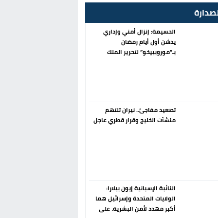
صدارة
الحسيمة: إنزال أمني وإداري
يدشن أول أيام رمضان
بـ”موروبييخو” لتحرير الملك
العمومي
تصعيد مفاجئ.. نيران تلتهم
منشآت الخليج وقرار قطري عاجل
النائبة الإسبانية إيون بيلارا:
الولايات المتحدة وإسرائيل هما
أكبر مهدد لأمن البشرية، على