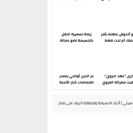
رحلة ما بعد مضيان
الضوابط الحدودية في فضاء
شنغن
أخنوش عطلته بأمر
زيادة تسعيرة النقل
ملك أم تحت ضغط
بالحسيمة تضع عمالة
 عودة مايوركا تفتح
الإقليم تحت مجهر مطالب
أسئلة ثقيلة
الشارع
رى “عهد اعروي”:
عز الدين أوناحي يتصدر
بقيت معركة العروي
اهتمامات كبار الأندية
 أنوال رغم أنها
الإسبانية في الميركاتو
 سقوط المشروع
الصيفي
ري الإسباني في
يتي | أخبار الحسيمة ومنطقة الريف على مدار
الريف؟