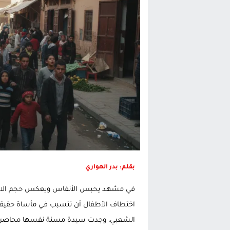
تغيير تاريخي بحزب الاستقلال بالحس
اتفاق وشيك بين واشنطن وطهران لف
الحكومة الإسبانية تعلن عن ميزانية استثنائية بقيمة 25 مليون
قطاع نقل البضائع بالمغرب يلوح بإض
بقلم: بدر الهواري
في مشهد يحبس الأنفاس ويعكس حجم الاحتق
اختطاف الأطفال أن تتسبب في مأساة حقيقية
الشعبي، وجدت سيدة مسنة نفسها محاصرة 