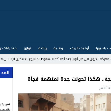
 دياسبورا
أرشيف الريف
وطنية
رياضة
توازن
متفرقات دو
ت معركة العروي في ظل أنوال رغم أنها أكملت سقوط المشروع العسكري الإسباني في
د إيطاليا بسبب الضوابط الحدودية في فضاء شنغن
المد 
ة.. هكذا تحولت جدة لمتهمة فجأة
ر
قتحام سبتة وتخوفات من دعوات جديدة للعبور
ك أم تحت ضغط إسباني؟ عودة مايوركا تفتح أسئلة ثقيلة
تغيير تا
ر الأندية الإسبانية في الميركاتو الصيفي
بالحسيم