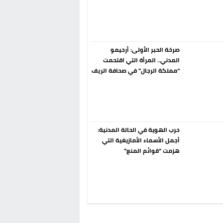
إسبانيا الإنسحاب من حزب الناتو
فورا
صرخة الحبر الأولى: أرحيمو
المدني.. المرأة التي اقتحمت
“مملكة الرجال” في صحافة الريف
قبل 90 عاماً
حرب الهوية في الحالة المدنية:
أجمل الأسماء الأمازيغية التي
هزمت “قوائم المنع”