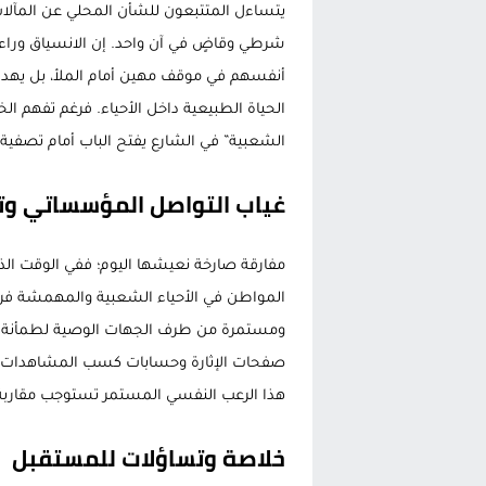
يتساءل المتتبعون للشأن المحلي عن المآلات
شرطي وقاضٍ في آن واحد. إن الانسياق وراء
أنفسهم في موقف مهين أمام الملأ، بل يهدد
الحياة الطبيعية داخل الأحياء. فرغم تفهم الخ
الشعبية” في الشارع يفتح الباب أمام تصفية ا
غياب التواصل المؤسساتي وت
مفارقة صارخة نعيشها اليوم؛ ففي الوقت ال
المواطن في الأحياء الشعبية والمهمشة فري
ومستمرة من طرف الجهات الوصية لطمأنة الرأ
صفحات الإثارة وحسابات كسب المشاهدات عل
هذا الرعب النفسي المستمر تستوجب مقاربة تشا
خلاصة وتساؤلات للمستقبل