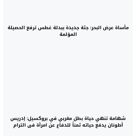
مأساة عرض البحر: جثة جديدة ببدلة غطس ترفع الحصيلة
المؤلمة
شهامة تنهي حياة بطل مغربي في بروكسيل: إدريس
أطونان يدفع حياته ثمناً للدفاع عن امرأة في الترام