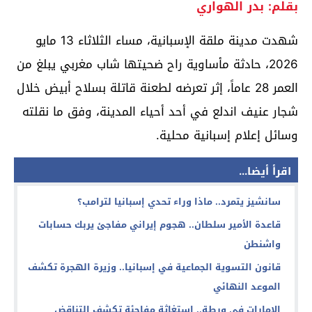
بقلم: بدر الهواري
شهدت مدينة ملقة الإسبانية، مساء الثلاثاء 13 مايو
2026، حادثة مأساوية راح ضحيتها شاب مغربي يبلغ من
العمر 28 عاماً، إثر تعرضه لطعنة قاتلة بسلاح أبيض خلال
شجار عنيف اندلع في أحد أحياء المدينة، وفق ما نقلته
وسائل إعلام إسبانية محلية.
اقرأ أيضا...
سانشيز يتمرد.. ماذا وراء تحدي إسبانيا لترامب؟
قاعدة الأمير سلطان.. هجوم إيراني مفاجئ يربك حسابات
واشنطن
قانون التسوية الجماعية في إسبانيا.. وزيرة الهجرة تكشف
الموعد النهائي
الإمارات في ورطة.. استغاثة مفاجئة تكشف التناقض