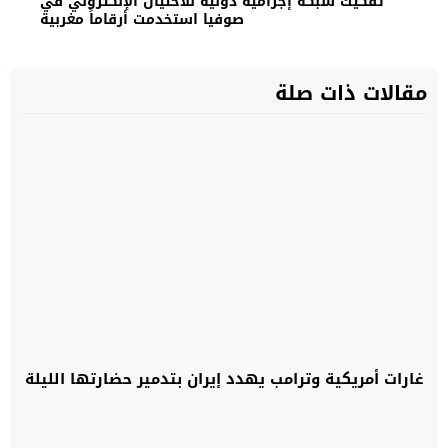
تفكيك شبكة إجرامية دولية للاحتيال الإلكتروني في
صوفيا استخدمت أرقاماً مغربية
مقالات ذات صلة
غارات أمريكية وترامب يهدد إيران بتدمير حضارتها الليلة