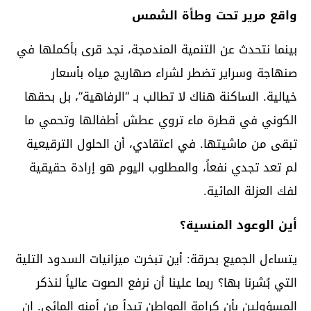
واقع مرير تحت وطأة الشمس
بينما نتحدث عن التنمية المندمجة، نجد قرى بأكملها في
صنهاجة وسراير تضطر لشراء صهاريج مياه بأسعار
خيالية. الساكنة هناك لا تطالب بـ “الرفاهية”، بل بحقها
الكوني في قطرة ماء تروي عطش أطفالها وتحمي ما
تبقى من ماشيتها. في اعتقادي، أن الحلول الترقيعية
لم تعد تجدي نفعاً، والمطلوب اليوم هو إرادة حقيقية
لفك العزلة المائية.
أين الوعود المنسية؟
يتساءل الجميع بحرقة: أين تبخرت ميزانيات السدود التلية
التي بُشرنا بها؟ ربما علينا أن نرفع الصوت عالياً لنذكر
المسؤولين بأن كرامة المواطن تبدأ من أمنه المائي. إن