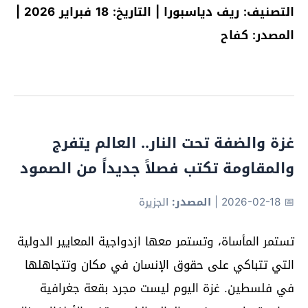
التصنيف: ريف دياسبورا | التاريخ: 18 فبراير 2026 |
المصدر: كفاح
غزة والضفة تحت النار.. العالم يتفرج
والمقاومة تكتب فصلاً جديداً من الصمود
📅 2026-02-18
|
المصدر:
الجزيرة
تستمر المأساة، وتستمر معها ازدواجية المعايير الدولية
التي تتباكي على حقوق الإنسان في مكان وتتجاهلها
في فلسطين. غزة اليوم ليست مجرد بقعة جغرافية