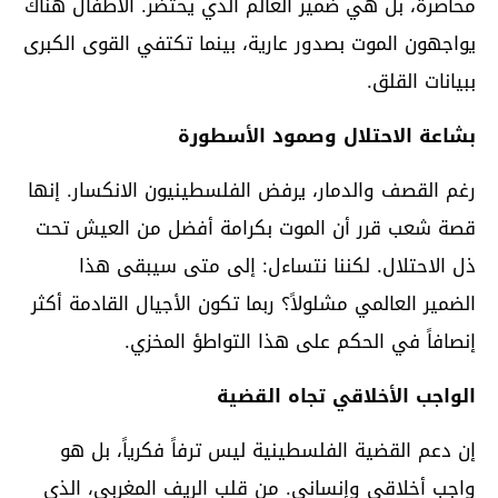
محاصرة، بل هي ضمير العالم الذي يحتضر. الأطفال هناك
يواجهون الموت بصدور عارية، بينما تكتفي القوى الكبرى
ببيانات القلق.
بشاعة الاحتلال وصمود الأسطورة
رغم القصف والدمار، يرفض الفلسطينيون الانكسار. إنها
قصة شعب قرر أن الموت بكرامة أفضل من العيش تحت
ذل الاحتلال. لكننا نتساءل: إلى متى سيبقى هذا
الضمير العالمي مشلولاً؟ ربما تكون الأجيال القادمة أكثر
إنصافاً في الحكم على هذا التواطؤ المخزي.
الواجب الأخلاقي تجاه القضية
إن دعم القضية الفلسطينية ليس ترفاً فكرياً، بل هو
واجب أخلاقي وإنساني. من قلب الريف المغربي، الذي