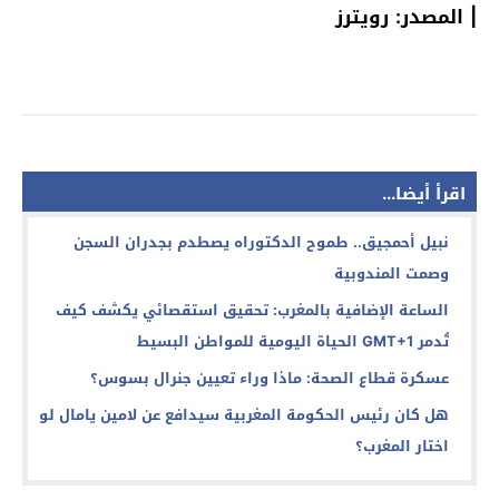
| المصدر: رويترز
اقرأ أيضا...
نبيل أحمجيق.. طموح الدكتوراه يصطدم بجدران السجن
وصمت المندوبية
الساعة الإضافية بالمغرب: تحقيق استقصائي يكشف كيف
تُدمر GMT+1 الحياة اليومية للمواطن البسيط
عسكرة قطاع الصحة: ماذا وراء تعيين جنرال بسوس؟
هل كان رئيس الحكومة المغربية سيدافع عن لامين يامال لو
اختار المغرب؟