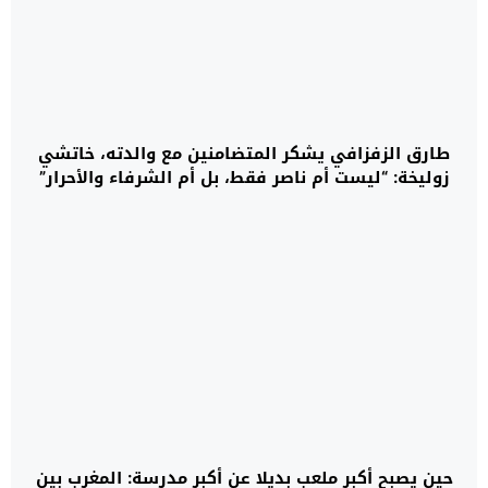
طارق الزفزافي يشكر المتضامنين مع والدته، خاتشي
زوليخة: “ليست أم ناصر فقط، بل أم الشرفاء والأحرار”
حين يصبح أكبر ملعب بديلا عن أكبر مدرسة: المغرب بين