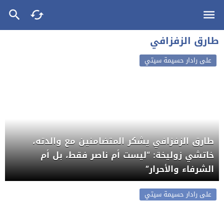
طارق الزفزافي
على رادار حسيمة سيتي
طارق الزفزافي يشكر المتضامنين مع والدته،
خاتشي زوليخة: “ليست أم ناصر فقط، بل أم
الشرفاء والأحرار”
على رادار حسيمة سيتي