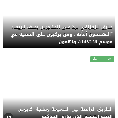
طارق الزفزافي يردّ على المتاجرين بملف الريف:
“المعتقلون أمانة.. ومن يركبون على القضية في
موسم الانتخابات واهمون”
هنا الحسيمة
الطريق الرابطة بين الحسيمة وطنجة: كابوس
البنية التحتية الذي يؤرق الساكنة
A+