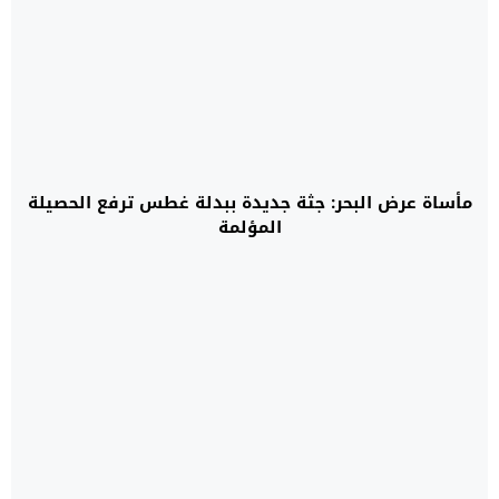
مأساة عرض البحر: جثة جديدة ببدلة غطس ترفع الحصيلة
المؤلمة