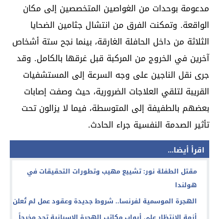
مدعومة بوحدات من الغواصين المتخصصين إلى مكان
الواقعة. وتمكنت الفرق من انتشال جثامين الضحايا
الثلاثة من داخل الحافلة الغارقة، بينما نجح ستة أشخاص
آخرين في الخروج من المركبة قبل غرقها بالكامل. وقد
جرى نقل الناجين على وجه السرعة إلى المستشفيات
القريبة لتلقي العلاجات الضرورية، حيث وصفت إصابات
بعضهم بالطفيفة إلى المتوسطة، فيما لا يزالون تحت
تأثير الصدمة النفسية جراء الحادث.
اقرأ أيضا...
مقتل الطفلة نور: تشييع مهيب وتطورات التحقيقات في
هولندا
الهجرة الموسمية لفرنسا.. شروط جديدة وعقود عمل لم تُعلن
أزمة الانتظار على أبواب مكاتب الهجرة الإسبانية تجد مخرجاً