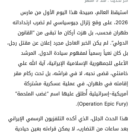
آخر تحديث : منذ 5 أشهر
استيقظ العالم، صبيحة هذا اليوم الأول من مارس
2026، على وقع زلزال جيوسياسي لم تضرب ارتداداته
طهران فحسب، بل هزت أركان ما تبقى من “القانون
الدولي”. لم يكن الخبر العاجل مجرد إعلان عن مقتل رجل،
بل كان نعياً رسمياً لمفهوم سيادة الدول. المرشد
الأعلى للجمهورية الإسلامية الإيرانية، آية الله علي
خامنئي، قضى نحبه، لا في فراشه، بل تحت ركام مقر
إقامته في طهران، في عملية عسكرية مشتركة
أمريكية-إسرائيلية أُطلق عليها اسم “غضب الملحمة”
(Operation Epic Fury).
هذا الحدث الجلل، الذي أكده التلفزيون الرسمي الإيراني
بعد ساعات من التضارب، لا يمكن قراءته بعين حيادية