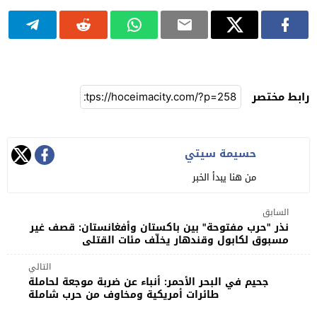
رابط مختصر
حسيمة سيتي
من هنا يبدأ الخبر
السابق
نذر "حرب مفتوحة" بين باكستان وأفغانستان: قصف غير
مسبوق لكابول وقندهار يخلّف مئات القتلى
التالي
جحيم في البحر الأحمر: أنباء عن ضربة موجعة لحاملة
طائرات أمريكية ومخاوف من حرب شاملة