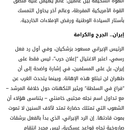
الهوة السحيقة بين عالمين: عالم يهيمن عليه منطق
القوة الأمريكية المفرطة، وعالم آخر يحاول التمسك
بأستار السيادة الوطنية ورفض الإملاءات الخارجية.
إيران.. الجرح والكرامة
الرئيس الإيراني مسعود بزشكيان، وفي أول رد فعل
رسمي، اعتبر الاغتيال “إعلان حرب”، ليس فقط على
إيران، بل على المسلمين، في إشارة واضحة إلى أن
طهران لن تبتلع هذه الإهانة. وبينما يتحدث الغرب عن
“فراغ في السلطة” ويثير التكهنات حول خلافة المرشد –
مع تداول اسم نجله مجتبى خامنئي – يتناسى هؤلاء أن
الشعوب التي تمتلك حضارة تمتد لآلاف السنين لا تموت
بموت قادتها. إن الرد الإيراني، الذي بدأ بالفعل برشقات
صاروخية تجاه قواعد عسكرية، ليس مجرد انتقام