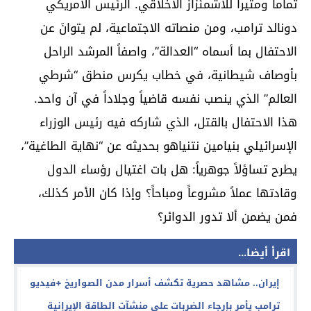
تماماً ومثيراً للاشمئزاز الأخلاقي. الرئيس الأمريكي
دونالد ترامب، ومن منصاته الاجتماعية، لم يتوانَ عن
الاحتفال بما أسماه “العدالة”، واصفاً المرشد الراحل
بأوصاف شيطانية، في خطاب يكرس منطق “شرطي
العالم” الذي ينصب نفسه قاضياً وجلاداً في آن واحد.
هذا الاحتفال بالقتل، الذي شاركه فيه رئيس الوزراء
الإسرائيلي بنيامين نتنياهو بحديثه عن “نهاية الطاغية”،
يطرح تساؤلاً جوهرياً: هل بات اغتيال رؤساء الدول
وقادتها عملاً مشروعاً ومباحاً؟ وإذا كان الأمر كذلك،
فمن يضمن ألا تدور الدوائر؟
اقرأ أيضا...
إيران.. مشاهد حصرية تكشف أسرار مدن الصواريخ +فيديو
ترامب يأمر بإرجاء الضربات على منشآت الطاقة الإيرإنية