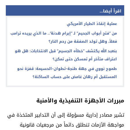
اقرأ أيضا...
عملية إنقاذ الطيار الأمريكي
من “فتح أبواب الجحيم” لـ “إبرام هدنة”.. ما الذي يريده ترامب
فعلاً، وهل تولد الصفقة من رحم النار؟
بنعبد الله يكتشف “خطأه الجسيم” قبل الانتخابات: هل هو
اعتراف متأخر أم تمسكن حتى تمكن؟
طموح نووي في جهة طنجة-تطوان-الحسيمة: قفزة نحو
المستقبل أم رهان غامض على حساب الساكنة؟
مبررات الأجهزة التنفيذية والأمنية
تشير مصادر إدارية مسؤولة إلى أن التدابير المتخذة في
مواجهة الأزمات تنطلق دائماً من مرجعيات قانونية