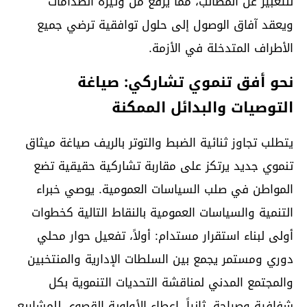
للتعبير عن المطالب، مما يرفع من وتيرة الصدامات
ويعقد آفاق الوصول إلى حلول توافقية ترضي جميع
الأطراف المتدخلة في الأزمة.
نحو أفق تنموي تشاركي: صياغة
التوصيات والبدائل الممكنة
يتطلب تجاوز ثنائية الضبط والتوتر بالريف صياغة ميثاق
تنموي جديد يرتكز على مقاربة تشاركية حقيقية تضع
المواطن في صلب السياسات العمومية. يوصي خبراء
التنمية والسياسات العمومية بالنقاط التالية كخطوات
أولى لبناء استقرار مستدام: أولاً، تفعيل حوار محلي
دوري ومستمر يجمع بين السلطات الإدارية والمنتخبين
والمجتمع المدني لمناقشة التحديات التنموية بكل
شفافية وصراحة. ثانياً، إعطاء الأولوية القصوى للمشاريع