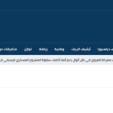
 دياسبورا
أرشيف الريف
وطنية
رياضة
توازن
متفرقات دو
ت معركة العروي في ظل أنوال رغم أنها أكملت سقوط المشروع العسكري الإسباني في
د إيطاليا بسبب الضوابط الحدودية في فضاء شنغن
قتحام سبتة وتخوفات من دعوات جديدة للعبور
ك أم تحت ضغط إسباني؟ عودة مايوركا تفتح أسئلة ثقيلة
ر الأندية الإسبانية في الميركاتو الصيفي