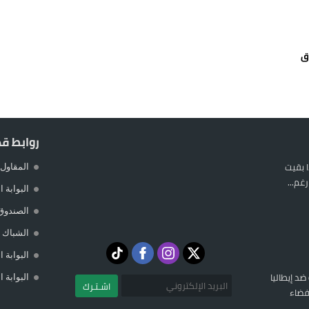
يمة: محمد الحموداني يبدأ مرحلة ما بعد مضيان
تح مضيق هرمز يدفع أسعار النفط للتراجع
ق
 يورو لرعاية القاصرين في سبتة
راب وطني جراء ارتفاع أسعار الوقود
روابط ق
 بقيت
المقاول 
غم...
البوابة 
الصندوق
الشباك ا
البوابة 
 ضد إيطاليا
البوابة 
اشـتـرك
فضاء