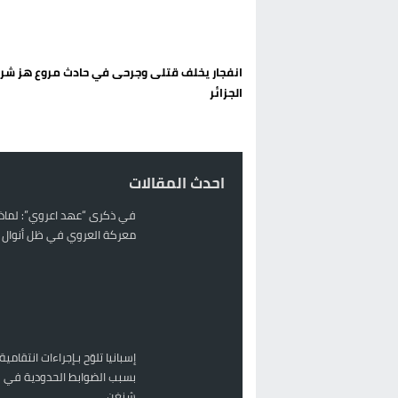
تغيير تاريخي بحزب الاستقلال بالحس
اتفاق وشيك بين واشنطن وطهران لف
انفجار يخلف قتلى وجرحى في حادث مروع هز شر
الحكومة الإسبانية تعلن عن ميزانية استثنائية بقيمة 25 مليون
الجزائر
قطاع نقل البضائع بالمغرب يلوح بإض
احدث المقالات
في ذكرى “عهد اعروي”: لماذا
معركة العروي في ظل أنوال ر
إسبانيا تلوّح بـإجراءات انتقامية
بسبب الضوابط الحدودية في 
شنغن