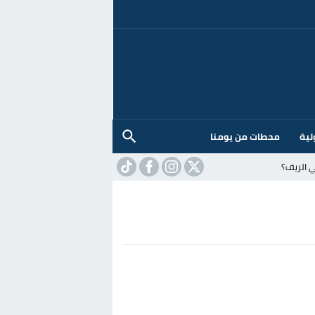
لية
محطات من يومنا
 الريف؟